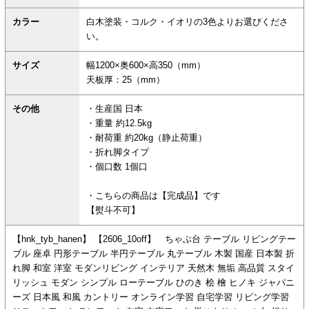
カラー
白木塗装・コルク・イオリの3色よりお選びくださ
い。
サイズ
幅1200×奥600×高350（mm）
天板厚：25（mm）
その他
・生産国 日本
・重量 約12.5kg
・耐荷重 約20kg（静止荷重）
・折れ脚タイプ
・個口数 1個口
・こちらの商品は【完成品】です
【熨斗不可】
【hnk_tyb_hanen】 【2606_10off】 ちゃぶ台 テーブル リビングテー
ブル 座卓 円形テーブル 半円テーブル 丸テーブル 木製 国産 日本製 折
れ脚 和室 洋室 モダンリビング インテリア 天然木 無垢 高品質 スタイ
リッシュ モダン シンプル ローテーブル ひのき 桧 檜 ヒノキ ジャパニ
ーズ 日本風 和風 カントリー オンライン学習 自宅学習 リビング学習