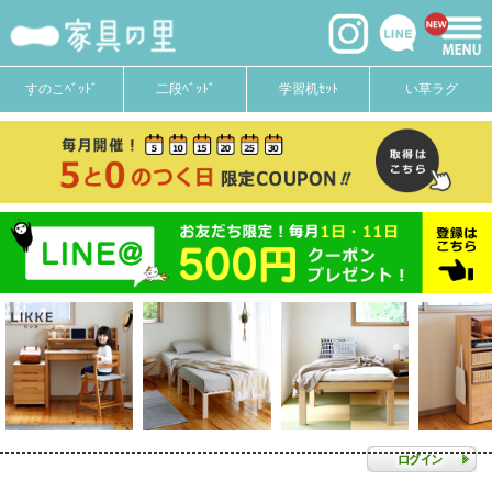
すのこﾍﾞｯﾄﾞ
二段ﾍﾞｯﾄﾞ
学習机ｾｯﾄ
い草ラグ