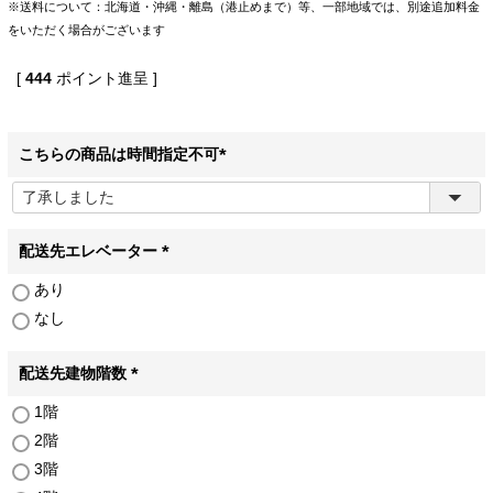
※送料について：北海道・沖縄・離島（港止めまで）等、一部地域では、別途追加料金
をいただく場合がございます
[
444
ポイント進呈 ]
こちらの商品は時間指定不可
(
必
須
)
配送先エレベーター
(
あり
必
なし
須
)
配送先建物階数
(
1階
必
2階
須
)
3階