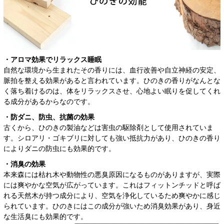
・アロマ効果でリラックス睡眠
自然な環境から生まれたその香りには、血行改善や自立神経の安定、
脈拍を整える効果があると言われています。ひのきの香りがなんとな
く落ち着けるのは、体をリラックスさせ、心地よい眠りを促してくれ
る成分があるからなのです。
・防ダニ、防虫、抗菌の効果
古くから、ひのきの製油などは害虫の駆除剤として使用されていま
す。シロアリ・ゴキブリに対しても強い抵抗力があり、ひのきの香り
によりダニの防虫にも効果的です。
・消臭の効果
本来森には枯れ木や動物性の悪臭原因になるものがありますが、実際
には爽やかな空気が広がっています。これはフィットンチッドと呼ば
れる天然木が持つ成分により、空気を浄化しているため爽やかに感じ
られています。ひのきにはこの成分が強いため消臭効果があり、身近
な生活臭にも効果的です。