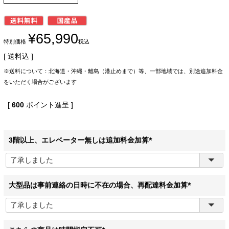
¥
65,990
特別価格
税込
送料込
※送料について：北海道・沖縄・離島（港止めまで）等、一部地域では、別途追加料金
をいただく場合がございます
[
600
ポイント進呈 ]
3階以上、エレベーター無しは追加料金加算
(
必
須
)
大型品は事前連絡の日時に不在の場合、再配達料金加算
(
必
須
)