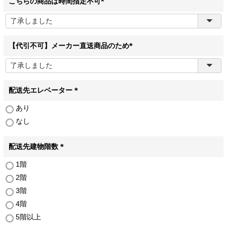
こちらの商品は時間指定不可
(
必
須
)
【代引不可】メーカー直送商品のため
(
必
須
)
配送先エレベーター
(
あり
必
なし
須
)
配送先建物階数
(
1階
必
2階
須
)
3階
4階
5階以上