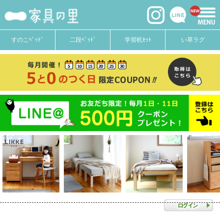
すのこﾍﾞｯﾄﾞ
二段ﾍﾞｯﾄﾞ
学習机ｾｯﾄ
い草ラグ