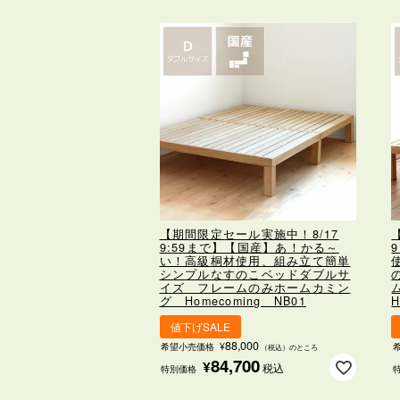
【期間限定セール実施中！8/17
9:59まで】【国産】あ！かる～
い！高級桐材使用、組み立て簡単
シンプルなすのこベッド
ダブルサ
イズ フレームのみ
ホームカミン
グ Homecoming NB01
H
値下げSALE
88,000
希望小売価格
¥
（税込）のところ
84,700
¥
税込
特別価格