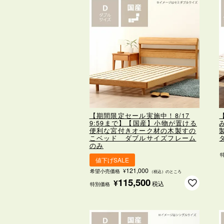
【期間限定セール実施中！8/17
9:59まで】【国産】小物が置ける
便利な宮付き
オーク材の木製すの
こベッド ダブルサイズ
フレーム
のみ
値下げSALE
121,000
希望小売価格
¥
（税込）のところ
115,500
¥
税込
特別価格