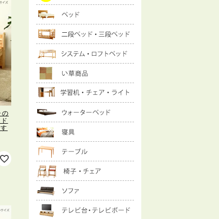
ひの
ッド
横す