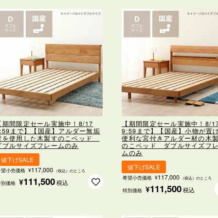
【期間限定セール実施中！8/17
【期間限定セール実施中！8/1
9:59まで】【国産】アルダー無垢
9:59まで】【国産】小物が置
材を使用した
木製すのこベッド
便利な宮付き
アルダー材の木
ダブルサイズ
フレームのみ
のこベッド ダブルサイズ
フ
ムのみ
値下げSALE
値下げSALE
117,000
希望小売価格
¥
（税込）のところ
117,000
希望小売価格
¥
111,500
（税込）のところ
¥
税込
特別価格
111,500
¥
税込
特別価格