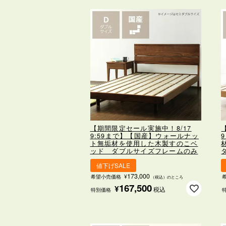
【期間限定セール実施中！8/17
9:59まで】【国産】ウォールナッ
ト無垢材を使用した
木製すのこベ
ッド ダブルサイズ
フレームのみ
値下げSALE
173,000
希望小売価格
¥
（税込）のところ
167,500
¥
税込
特別価格