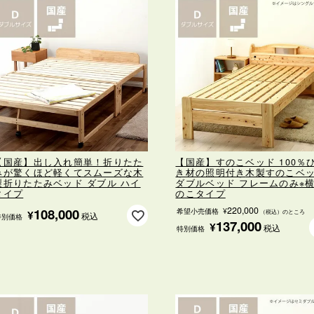
【国産】出し入れ簡単！折りたた
【国産】すのこベッド 100％
みが驚くほど軽くてスムーズな木
き材の照明付き
木製すのこベ
製折りたたみベッド ダブル ハイ
ダブルベッド フレームのみ
※
タイプ
のこタイプ
220,000
108,000
希望小売価格
¥
（税込）のところ
¥
税込
特別価格
137,000
¥
税込
特別価格