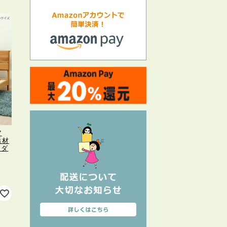
7
垢材
 ダ