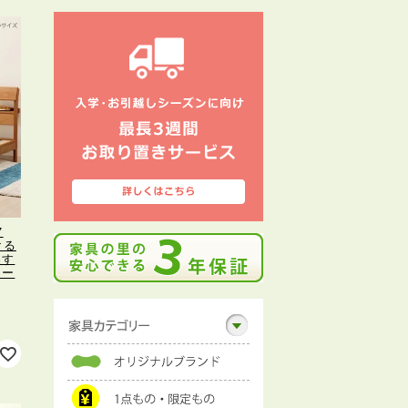
7
ける
製す
レー