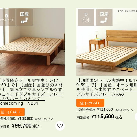
【期間限定セール実施中！8/17
【期間限定セール実施中！8/1
9:59まで】【国産】国産ひのき材
9:59まで】【国産】オーク無
使用、組み立て簡単
シンプルなす
を使用した
木製すのこベッド
のこベッド
ダブルサイズ フレー
ブルサイズ
フレームのみ
ムのみ
ホームカミング
値下げSALE
omecoming NB01
121,000
希望小売価格
¥
（税込）のところ
値下げSALE
115,500
¥
税込
特別価格
103,000
希望小売価格
¥
（税込）のところ
99,700
¥
税込
特別価格