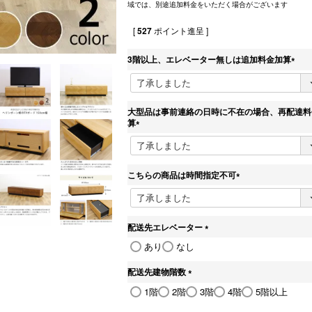
域では、別途追加料金をいただく場合がございます
[
527
ポイント進呈 ]
3階以上、エレベーター無しは追加料金加算
(
必
須
)
大型品は事前連絡の日時に不在の場合、再配達料
算
(
必
須
)
こちらの商品は時間指定不可
(
必
須
)
配送先エレベーター
(
あり
なし
必
須
配送先建物階数
)
(
1階
2階
3階
4階
5階以上
必
須