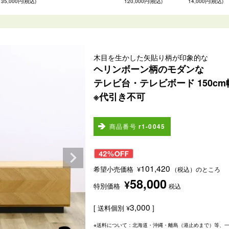
35,000円(税込)
120,000円(税込)
14,000円(税込)
木目を生かした矢貼り柄が印象的な
ヘリンボーン柄のモダンな
テレビ台・テレビボード 150cm
※代引き不可
商品番号
r1-0045
101,420
希望小売価格
¥
（税込）のところ
58,000
¥
特別価格
税込
3,000
送料個別
¥
※送料について：北海道・沖縄・離島（港止めまで）等、