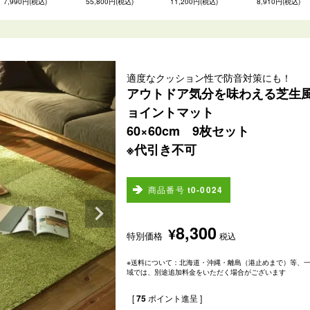
7,990円(税込)
55,800円(税込)
11,200円(税込)
8,910円(税込)
適度なクッション性で防音対策にも！
アウトドア気分を味わえる芝生
ョイントマット
60×60cm 9枚セット
※代引き不可
商品番号
t0-0024
8,300
¥
特別価格
税込
※送料について：北海道・沖縄・離島（港止めまで）等、
域では、別途追加料金をいただく場合がございます
[
75
ポイント進呈 ]