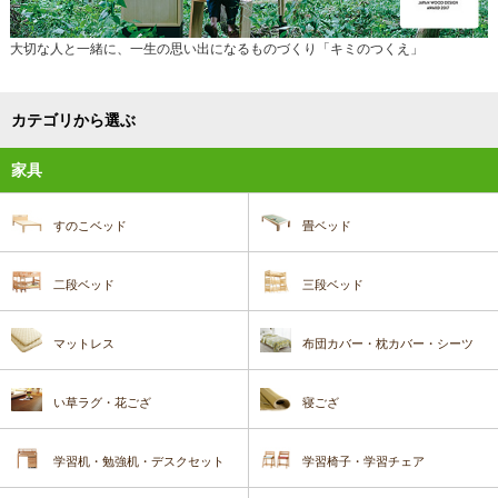
大切な人と一緒に、一生の思い出になるものづくり「キミのつくえ」
カテゴリから選ぶ
家具
すのこベッド
畳ベッド
二段ベッド
三段ベッド
マットレス
布団カバー・枕カバー・シーツ
い草ラグ・花ござ
寝ござ
学習机・勉強机・デスクセット
学習椅子・学習チェア