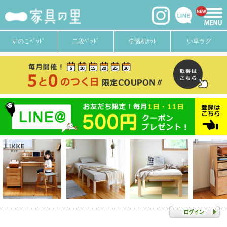
すのこﾍﾞｯﾄﾞ
二段ﾍﾞｯﾄﾞ
学習机ｾｯﾄ
い草ラグ