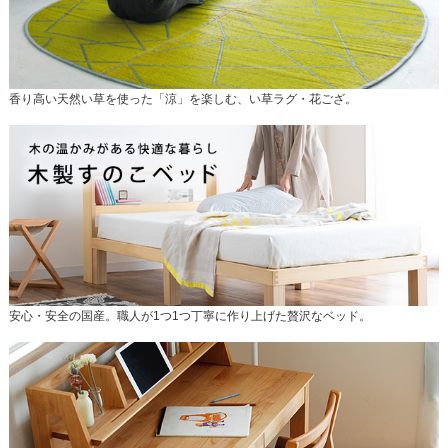
香り高い天然い草を使った「涼」を楽しむ、い草ラグ・花ござ。
安心・安全の国産。職人が1つ1つ丁寧に作り上げた贅沢なベッド。