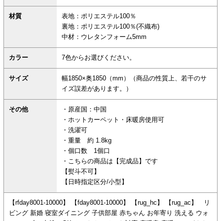
材質
表地：ポリエステル100％
裏地：ポリエステル100％(不織布)
中材：ウレタンフォーム5mm
カラー
7色からお選びください。
サイズ
幅1850×奥1850（mm）（商品の性質上、若干のサ
イズ誤差があります。）
その他
・原産国：中国
・ホットカーペット・床暖房使用可
・洗濯可
・重量 約 1.8kg
・個口数 1個口
・こちらの商品は【完成品】です
【熨斗不可】
【日時指定区分/小型】
【rfday8001-10000】 【fday8001-10000】 【rug_hc】 【rug_ac】 リ
ビング 新婚 寝室ダイニング 子供部屋 赤ちゃん お年寄り 洗える ウォ