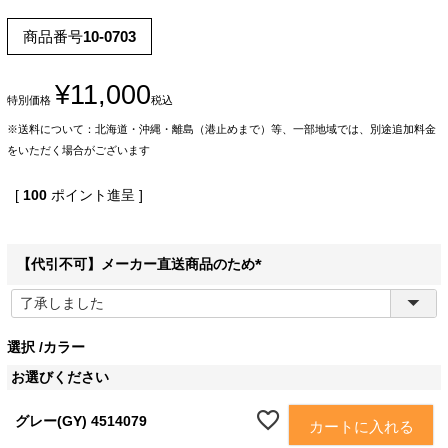
商品番号
10-0703
¥
11,000
特別価格
税込
※送料について：北海道・沖縄・離島（港止めまで）等、一部地域では、別途追加料金
をいただく場合がございます
[
100
ポイント進呈 ]
【代引不可】メーカー直送商品のため
(
必
須
選択
カラー
)
お選びください
グレー(GY) 4514079
カートに入れる