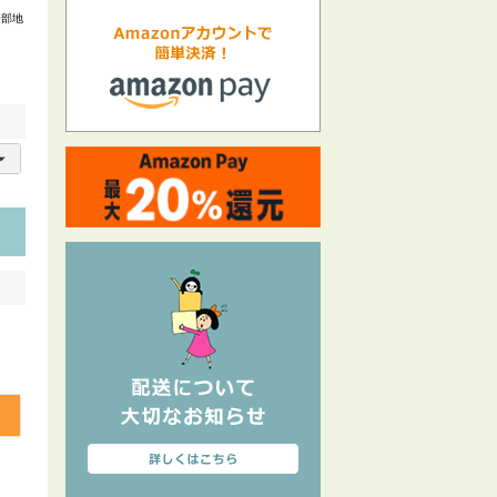
一部地
る