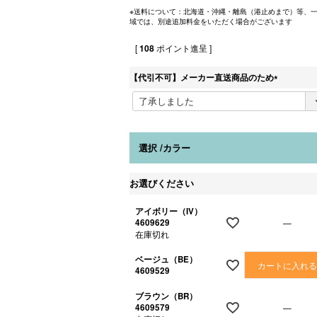
※送料について：北海道・沖縄・離島（港止めまで）等、
域では、別途追加料金をいただく場合がございます
[
108
ポイント進呈 ]
【代引不可】メーカー直送商品のため
(
必
須
)
選択
カラー
お選びください
アイボリー（IV）
4609629
—
在庫切れ
ベージュ（BE）
カートに入れ
4609529
ブラウン（BR）
4609579
—