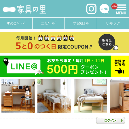
すのこﾍﾞｯﾄﾞ
二段ﾍﾞｯﾄﾞ
学習机ｾｯﾄ
い草ラグ