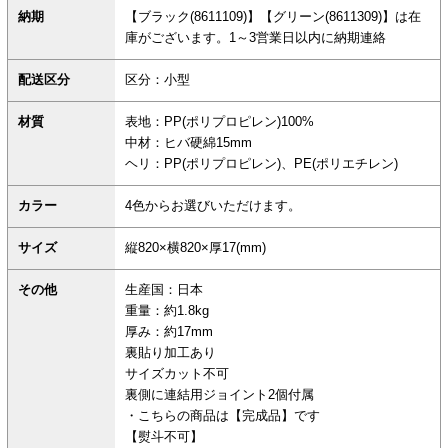
納期
【ブラック(8611109)】【グリーン(8611309)】は在
庫がございます。1～3営業日以内に納期連絡
配送区分
区分：小型
材質
表地：PP(ポリプロピレン)100%
中材：ヒバ硬綿15mm
ヘリ：PP(ポリプロピレン)、PE(ポリエチレン)
カラー
4色からお選びいただけます。
サイズ
縦820×横820×厚17(mm)
その他
生産国：日本
重量：約1.8kg
厚み：約17mm
裏貼り加工あり
サイズカット不可
裏側に連結用ジョイント2個付属
・こちらの商品は【完成品】です
【熨斗不可】