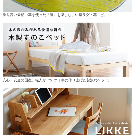
香り高い天然い草を使った「涼」を楽しむ、い草ラグ・花ござ。
安心・安全の国産。職人が1つ1つ丁寧に作り上げた贅沢なベッド。