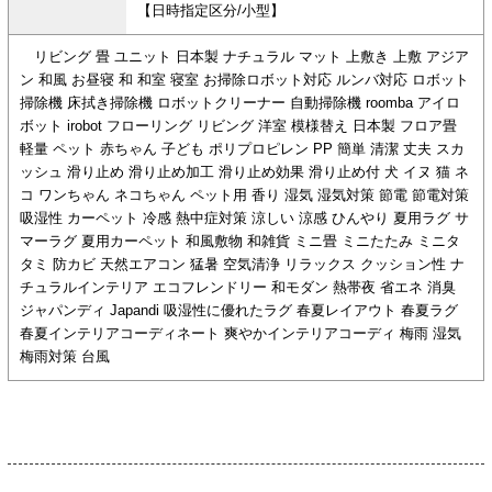
【日時指定区分/小型】
リビング 畳 ユニット 日本製 ナチュラル マット 上敷き 上敷 アジア
ン 和風 お昼寝 和 和室 寝室 お掃除ロボット対応 ルンバ対応 ロボット
掃除機 床拭き掃除機 ロボットクリーナー 自動掃除機 roomba アイロ
ボット irobot フローリング リビング 洋室 模様替え 日本製 フロア畳
軽量 ペット 赤ちゃん 子ども ポリプロピレン PP 簡単 清潔 丈夫 スカ
ッシュ 滑り止め 滑り止め加工 滑り止め効果 滑り止め付 犬 イヌ 猫 ネ
コ ワンちゃん ネコちゃん ペット用 香り 湿気 湿気対策 節電 節電対策
吸湿性 カーペット 冷感 熱中症対策 涼しい 涼感 ひんやり 夏用ラグ サ
マーラグ 夏用カーペット 和風敷物 和雑貨 ミニ畳 ミニたたみ ミニタ
タミ 防カビ 天然エアコン 猛暑 空気清浄 リラックス クッション性 ナ
チュラルインテリア エコフレンドリー 和モダン 熱帯夜 省エネ 消臭
ジャパンディ Japandi 吸湿性に優れたラグ 春夏レイアウト 春夏ラグ
春夏インテリアコーディネート 爽やかインテリアコーディ 梅雨 湿気
梅雨対策 台風