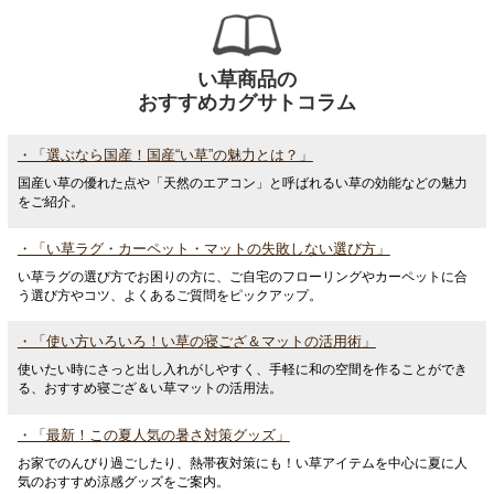
い草商品の
おすすめカグサトコラム
・「選ぶなら国産！国産“い草”の魅力とは？」
国産い草の優れた点や「天然のエアコン」と呼ばれるい草の効能などの魅力
をご紹介。
・「い草ラグ・カーペット・マットの失敗しない選び方」
い草ラグの選び方でお困りの方に、ご自宅のフローリングやカーペットに合
う選び方やコツ、よくあるご質問をピックアップ。
・「使い方いろいろ！い草の寝ござ＆マットの活用術」
使いたい時にさっと出し入れがしやすく、手軽に和の空間を作ることができ
る、おすすめ寝ござ＆い草マットの活用法。
・「最新！この夏人気の暑さ対策グッズ」
お家でのんびり過ごしたり、熱帯夜対策にも！い草アイテムを中心に夏に人
気のおすすめ涼感グッズをご案内。