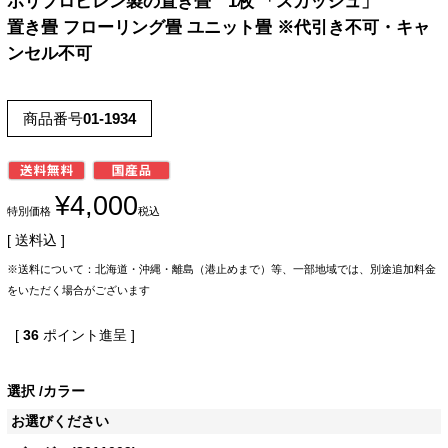
ポリプロピレン製の置き畳 1枚 「スカッシュ」
置き畳 フローリング畳 ユニット畳 ※代引き不可・キャ
ンセル不可
商品番号
01-1934
¥
4,000
特別価格
税込
送料込
※送料について：北海道・沖縄・離島（港止めまで）等、一部地域では、別途追加料金
をいただく場合がございます
[
36
ポイント進呈 ]
選択
カラー
お選びください