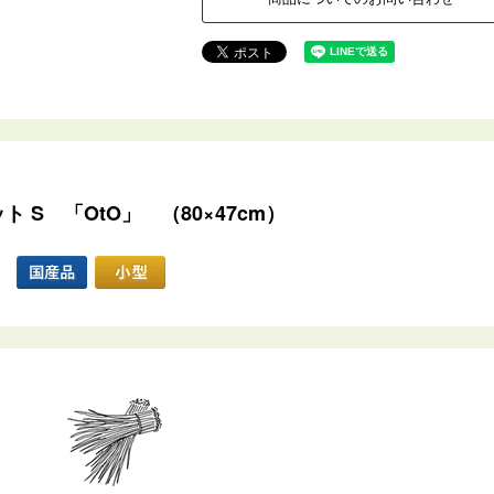
 S 「OtO」 （80×47cm）