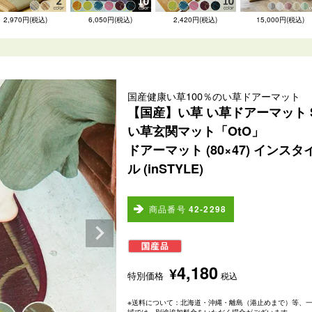
2,970円(税込)
6,050円(税込)
2,420円(税込)
15,000円(税込)
国産健康い草100％のい草ドアーマット
【国産】い草 い草ドアーマット 
い草玄関マット「OtO」
ドアーマット (80×47) インスタ
ル (inSTYLE)
商品番号
42-2298
4,180
¥
特別価格
税込
※送料について：北海道・沖縄・離島（港止めまで）等、
域では、別途追加料金をいただく場合がございます