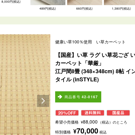
8,000円(税込)
489円(税込)
660円(税込)
1,380円(税込)
健康い草100％使用 い草カーペット
【国産】い草 ラグ い草花ござ 
カーペット「華厳」
江戸間8畳 (348×348cm) 8帖 イ
タイル (inSTYLE)
商品番号
42-0167
88,000
希望小売価格
¥
（税込）のところ
70,000
¥
特別価格
税込