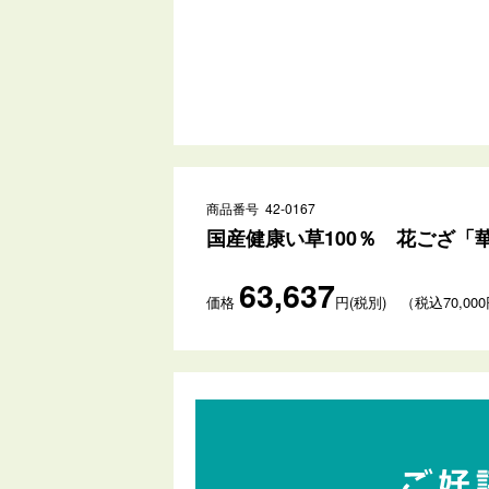
商品番号 42-0167
国産健康い草100％ 花ござ「華厳
63,637
価格
円(税別) （税込70,00