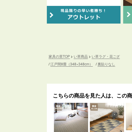
家具の里TOP
い草商品
い草ラグ・花ござ
江戸間8畳（348×348cm）
裏貼りなし
こちらの商品を見た人は、この