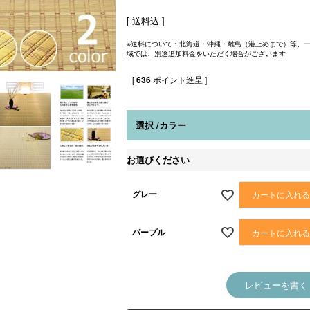
送料込
※送料について：北海道・沖縄・離島（港止めまで）等、
域では、別途追加料金をいただく場合がございます
[
636
ポイント進呈 ]
選択
カラー
お選びください
グレー
カートに入れ
パープル
カートに入れ
レビューを書く