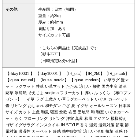
その他
生産国：日本（福岡）
重量：約3kg
厚み：約4mm
裏貼り加工あり
サイズカット可能
・こちらの商品は【完成品】です
【熨斗不可】
【日時指定区分/小型】
【rfday10001-】 【fday10001-】 【IH_etc】【IR_250】【IR_price5】
【igusa_natural】 【igusa_nordic】 【igusa_modern】 い草ラグ 畳マ
ット ラグマット 井草 い草マット たたみ 涼しい 敷物 国内生産 清涼
藺草 添島勲 そえじま soejima フリーカット 厚い ふっくら 【布巾プレ
ゼント】 イ草 ラグ 上敷き い草ラグカーペット いぐさ カーペット
畳 リビング おしゃれ 和モダン ござ 夏 イグサ オールシーズン 日本製
サイズ カット 上敷 和風 寝室 北欧 布団 団地間 和 和室 いぐさカーペ
ット らぐ フローリング リビング 洋室 茣蓙 和風 アジアン 模様替え
ゴザ イグサラグ インスタイル IN STYLE 香り 湿気 湿気対策 節電 節
電対策 吸湿性 カーペット 冷感 熱中症対策 涼しい 消臭 抗菌 涼感 ひ