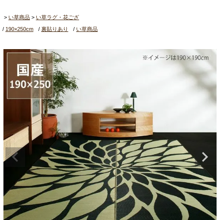
い草商品
い草ラグ・花ござ
190×250cm
裏貼りあり
い草商品