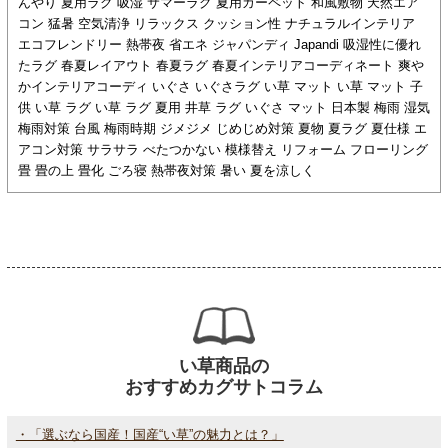
んやり 夏用ラグ 吸湿 サマーラグ 夏用カーペット 和風敷物 天然エア
コン 猛暑 空気清浄 リラックス クッション性 ナチュラルインテリア
エコフレンドリー 熱帯夜 省エネ ジャパンディ Japandi 吸湿性に優れ
たラグ 春夏レイアウト 春夏ラグ 春夏インテリアコーディネート 爽や
かインテリアコーディ いぐさ いぐさラグ い草 マット い草 マット 子
供 い草 ラグ い草 ラグ 夏用 井草 ラグ いぐさ マット 日本製 梅雨 湿気
梅雨対策 台風 梅雨時期 ジメジメ じめじめ対策 夏物 夏ラグ 夏仕様 エ
アコン対策 サラサラ べたつかない 模様替え リフォーム フローリング
畳 畳の上 畳化 ごろ寝 熱帯夜対策 暑い 夏を涼しく
い草商品の
おすすめカグサトコラム
・「選ぶなら国産！国産“い草”の魅力とは？」