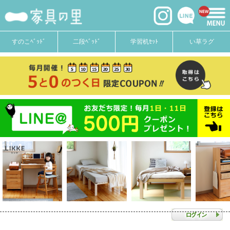
すのこﾍﾞｯﾄﾞ
二段ﾍﾞｯﾄﾞ
学習机ｾｯﾄ
い草ラグ