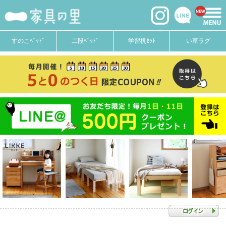
すのこﾍﾞｯﾄﾞ
二段ﾍﾞｯﾄﾞ
学習机ｾｯﾄ
い草ラグ