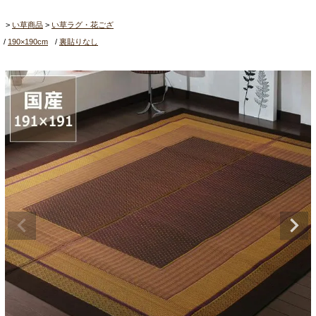
い草商品
い草ラグ・花ござ
190×190cm
裏貼りなし