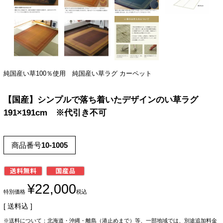
純国産い草100％使用 純国産い草ラグ カーペット
【国産】シンプルで落ち着いたデザインのい草ラグ
191×191cm ※代引き不可
商品番号
10-1005
¥
22,000
特別価格
税込
送料込
※送料について：北海道・沖縄・離島（港止めまで）等、一部地域では、別途追加料金