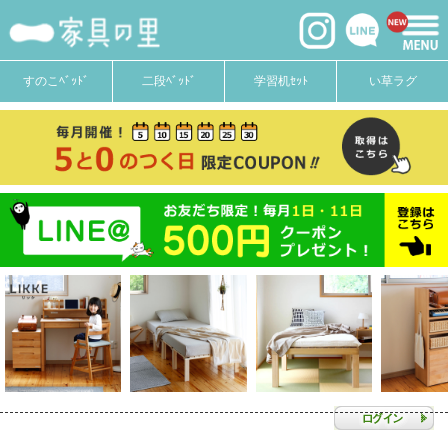
すのこﾍﾞｯﾄﾞ
二段ﾍﾞｯﾄﾞ
学習机ｾｯﾄ
い草ラグ