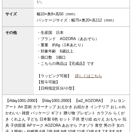
い。
サイズ
幅10×奥8×高50（mm）
パッケージサイズ：幅75×奥20×高112（mm）
その他
・生産国 日本
・ブランド AOZORA（あおぞら）
・重量 約6g（1本あたり）
・対象年齢 6歳以上
・個口数 1個口
・こちらの商品は【完成品】です
【ラッピング可能】
詳しくはこちら
【熨斗可能】
【日時指定区分/小型】
【rfday1001-2000】 【fday1001-2000】 【w2_AOZORA】 クレヨン
アート Art 芸術 カラーチップ おえかき お絵かき インテリア おしゃれ
かわいい 雑貨 パッケージ ギフト 贈り物 プレゼント カラフル らくが
き くれよん 子ども 日本製 6色 セット 子供 塗り絵 ぬりえ おもちゃ 玩
具 子供部屋 APマーク AOZORA あおぞら アオゾラ 青空 男の子 女の
子 入園祝い 幼稚園 6歳 7歳 8歳 9歳 10歳 11歳 12歳 6才 7才 8才 9才