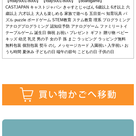
【rfday5001-8000】 【fday5001-8000】 【boardgame】
CASTJAPAN キャストジャパン きゃすとじゃぱん 6歳以上 6才以上 六
歳以上 六才以上 大人も楽しめる 家族で遊べる 五目並べ 知育玩具 パ
ズル puzzle ボードゲーム STEM教育 ステム教育 理系 プログラミング
アナログプログラミング 認知症予防 アナログゲーム ファミリートイ
テーブルゲーム 誕生日 御祝 お祝い プレゼント ギフト 贈り物 ベビー
キッズ 幼児 乳児 男の子 女の子 孫 まご ラッピング ラッピング無料
無料包装 個別包装 熨斗 のし メッセージカード 入園祝い 入学祝い お
うち時間 夏休み 子どもの日 端午の節句 こどもの日 子供の日