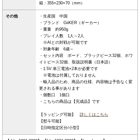
箱：355×230×70（mm）
その他
・生産国 中国
・ブランド GiiKER（ギーカー）
・重量 約950g
・プレイ人数 1人～2人
※AIとの対戦が可能です
・対象年齢 6歳～
・セット内容 ボード、ブラックピース32個、ホワ
イトピース32個、取扱説明書（日本語）
・1.5V 単三電池×2本が必要です
※電池は付属しておりません
・輸入品のため、商品の仕様、内容物は予告なく変
更される事があります
・個数口 1個口
・こちらの商品は【完成品】です
【ラッピング可能】
詳しくはこちら
【熨斗可能】
【日時指定区分/小型】