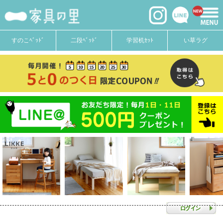
すのこﾍﾞｯﾄﾞ
二段ﾍﾞｯﾄﾞ
学習机ｾｯﾄ
い草ラグ