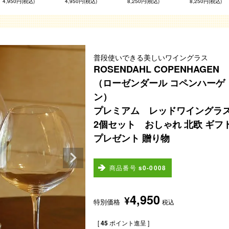
4,950円(税込)
4,950円(税込)
8,250円(税込)
8,250円(税込)
普段使いできる美しいワイングラス
ROSENDAHL COPENHAGEN
（ローゼンダール コペンハーゲ
ン）
プレミアム レッドワイング
2個セット おしゃれ 北欧 ギフ
プレゼント 贈り物
商品番号
s0-0008
4,950
¥
特別価格
税込
[
45
ポイント進呈 ]