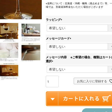
※送料について：北海道・沖縄・離島（港止めまで）等、
域では、別途追加料金をいただく場合がございます
ラッピング
(
必
須
)
メッセージカード
(
必
須
)
メッセージ内容 ※ご希望の場合、種類はカート
選択
(
必
須
)
お気に入りに登録する