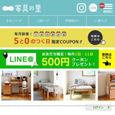
すのこﾍﾞｯﾄﾞ
二段ﾍﾞｯﾄﾞ
学習机ｾｯﾄ
い草ラグ