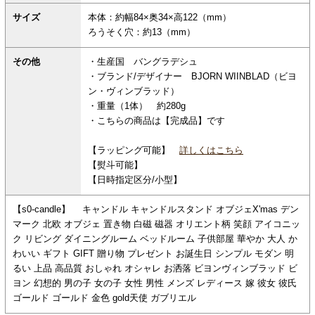
サイズ
本体：約幅84×奥34×高122（mm）
ろうそく穴：約13（mm）
その他
・生産国 バングラデシュ
・ブランド/デザイナー BJORN WIINBLAD（ビヨ
ン・ヴィンブラッド）
・重量（1体） 約280g
・こちらの商品は【完成品】です
【ラッピング可能】
詳しくはこちら
【熨斗可能】
【日時指定区分/小型】
【s0-candle】 キャンドル キャンドルスタンド オブジェX'mas デン
マーク 北欧 オブジェ 置き物 白磁 磁器 オリエント柄 笑顔 アイコニッ
ク リビング ダイニングルーム ベッドルーム 子供部屋 華やか 大人 か
わいい ギフト GIFT 贈り物 プレゼント お誕生日 シンプル モダン 明
るい 上品 高品質 おしゃれ オシャレ お洒落 ビヨンヴィンブラッド ビ
ヨン 幻想的 男の子 女の子 女性 男性 メンズ レディース 嫁 彼女 彼氏
ゴールド ゴールド 金色 gold天使 ガブリエル