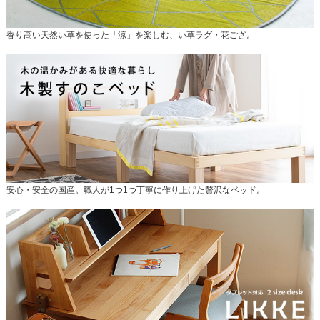
香り高い天然い草を使った「涼」を楽しむ、い草ラグ・花ござ。
安心・安全の国産。職人が1つ1つ丁寧に作り上げた贅沢なベッド。