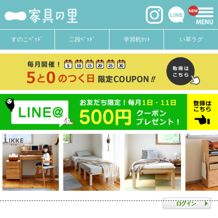
すのこﾍﾞｯﾄﾞ
二段ﾍﾞｯﾄﾞ
学習机ｾｯﾄ
い草ラグ