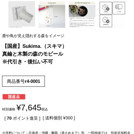
鹿や鳥が見え隠れする森をイメージ
【国産】Sukima.（スキマ）
真鍮と木製の森のモビール
※代引き・後払い不可
商品番号
r4-0001
¥
7,645
特別価格
税込
送料個別
¥
300
[
70
ポイント進呈 ]
※送料について：北海道・沖縄・離島（港止めまで）等、一部地域では、別途追加料金