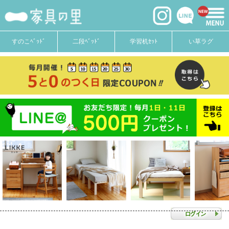
すのこﾍﾞｯﾄﾞ
二段ﾍﾞｯﾄﾞ
学習机ｾｯﾄ
い草ラグ