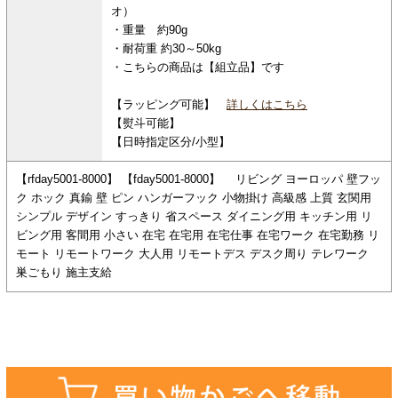
オ）
・重量 約90g
・耐荷重 約30～50kg
・こちらの商品は【組立品】です
【ラッピング可能】
詳しくはこちら
【熨斗可能】
【日時指定区分/小型】
【rfday5001-8000】 【fday5001-8000】 リビング ヨーロッパ 壁フッ
ク ホック 真鍮 壁 ピン ハンガーフック 小物掛け 高級感 上質 玄関用
シンプル デザイン すっきり 省スペース ダイニング用 キッチン用 リ
ビング用 客間用 小さい 在宅 在宅用 在宅仕事 在宅ワーク 在宅勤務 リ
モート リモートワーク 大人用 リモートデス デスク周り テレワーク
巣ごもり 施主支給