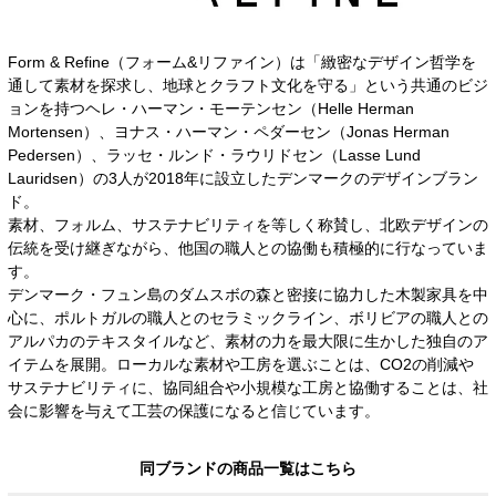
Form & Refine（フォーム&リファイン）は「緻密なデザイン哲学を
通して素材を探求し、地球とクラフト文化を守る」という共通のビジ
ョンを持つヘレ・ハーマン・モーテンセン（Helle Herman
Mortensen）、ヨナス・ハーマン・ペダーセン（Jonas Herman
Pedersen）、ラッセ・ルンド・ラウリドセン（Lasse Lund
Lauridsen）の3人が2018年に設立したデンマークのデザインブラン
ド。
素材、フォルム、サステナビリティを等しく称賛し、北欧デザインの
伝統を受け継ぎながら、他国の職人との協働も積極的に行なっていま
す。
デンマーク・フュン島のダムスボの森と密接に協力した木製家具を中
心に、ポルトガルの職人とのセラミックライン、ボリビアの職人との
アルパカのテキスタイルなど、素材の力を最大限に生かした独自のア
イテムを展開。ローカルな素材や工房を選ぶことは、CO2の削減や
サステナビリティに、協同組合や小規模な工房と協働することは、社
会に影響を与えて工芸の保護になると信じています。
同ブランドの商品一覧はこちら