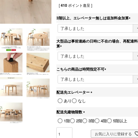
[
410
ポイント進呈 ]
3階以上、エレベーター無しは追加料金加算
(
必
須
)
大型品は事前連絡の日時に不在の場合、再配達料
算
(
必
須
)
こちらの商品は時間指定不可
(
必
須
)
配送先エレベーター
(
あり
なし
必
須
配送先建物階数
)
(
1階
2階
3階
4階
5階以上
必
須
)
お気に入りに登録する