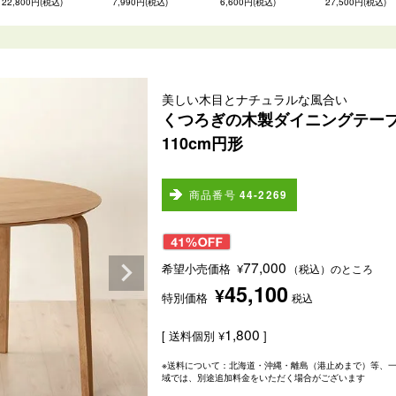
22,800円(税込)
7,990円(税込)
6,600円(税込)
27,500円(税込)
美しい木目とナチュラルな風合い
くつろぎの木製ダイニングテー
110cm円形
商品番号
44-2269
77,000
希望小売価格
¥
（税込）のところ
45,100
¥
特別価格
税込
1,800
送料個別
¥
※送料について：北海道・沖縄・離島（港止めまで）等、
域では、別途追加料金をいただく場合がございます