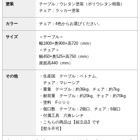
塗装
テーブル：ウレタン塗装（ポリウレタン樹脂）
チェア：ラッカー塗装
カラー
チェア：4色からお選びください。
サイズ
＜テーブル＞
幅1800×奥900×高720（mm）
＜チェア＞
幅450×奥525×高750（mm）
座面高440（mm）
その他
・生産国 テーブル：ベトナム、
チェア：マレーシア
・重量 テーブル：約36kg、チェア：約7kg
・耐荷重 テーブル：約20kg、チェア：約70kg
・塗料 F☆☆☆
・個口数 テーブル：2個口、チェア：6個口
・付属工具 六角レンチ
・こちらの商品は【組立品】です
【熨斗不可】