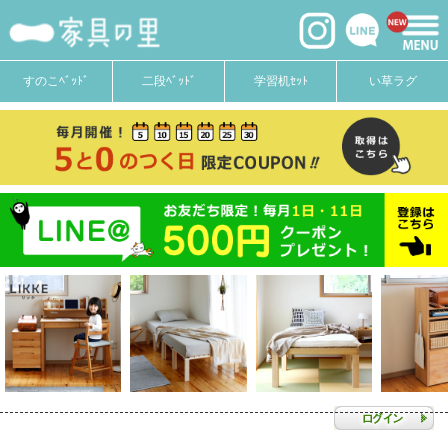
すのこﾍﾞｯﾄﾞ
二段ﾍﾞｯﾄﾞ
学習机ｾｯﾄ
い草ラグ