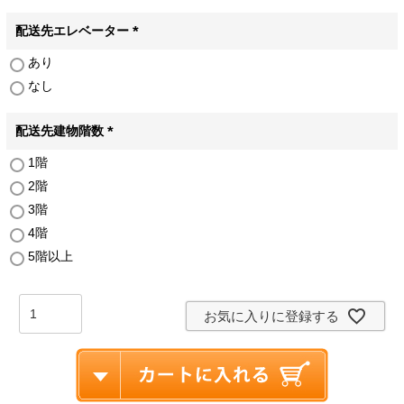
須
)
配送先エレベーター
(
あり
必
なし
須
)
配送先建物階数
(
1階
必
2階
須
)
3階
4階
5階以上
お気に入りに登録する