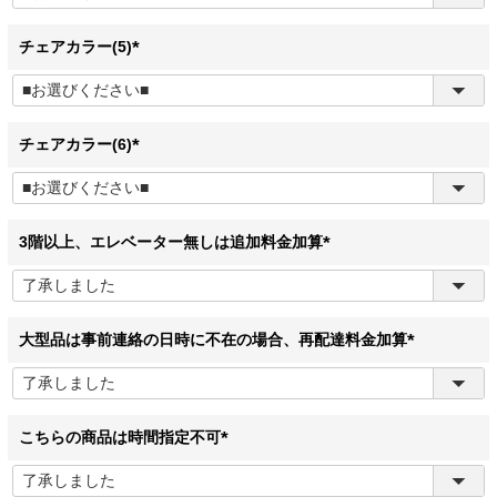
須
)
チェアカラー(5)
(
必
須
)
チェアカラー(6)
(
必
須
)
3階以上、エレベーター無しは追加料金加算
(
必
須
)
大型品は事前連絡の日時に不在の場合、再配達料金加算
(
必
須
)
こちらの商品は時間指定不可
(
必