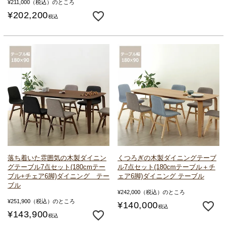
¥
211,000
（税込）のところ
¥
202,200
税込
落ち着いた雰囲気の
木製ダイニン
くつろぎの木製ダイニングテーブ
グテーブル7点セット
(180cmテー
ル
7点セット(180cmテーブル＋チ
ブル+チェア6脚)
ダイニング テー
ェア6脚)
ダイニング テーブル
ブル
¥
242,000
（税込）のところ
¥
251,900
（税込）のところ
¥
140,000
税込
¥
143,900
税込