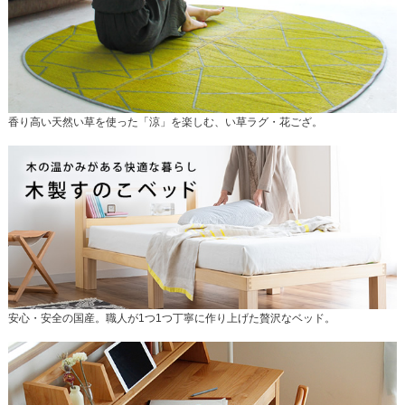
香り高い天然い草を使った「涼」を楽しむ、い草ラグ・花ござ。
安心・安全の国産。職人が1つ1つ丁寧に作り上げた贅沢なベッド。