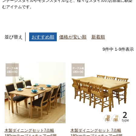
ンテージスタイルやモダンスタイルなど、様々なスタイルのお部屋に馴染
むアイテムです。
並び替え
おすすめ順
価格が安い順
新着順
9
件中
1
-
9
件表示
木製ダイニングセット7点
幅
木製ダイニングセット 7点
幅
180cmテーブル+チェアー6脚
180cmテーブル+チェアー6脚