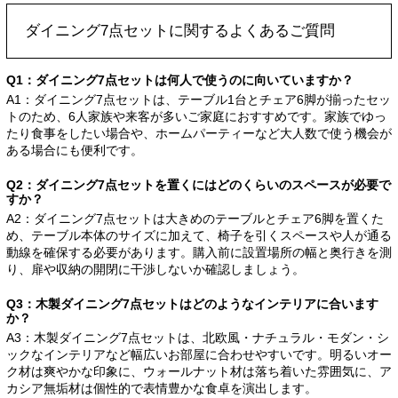
ダイニング7点セットに関するよくあるご質問
Q1：ダイニング7点セットは何人で使うのに向いていますか？
A1：ダイニング7点セットは、テーブル1台とチェア6脚が揃ったセッ
トのため、6人家族や来客が多いご家庭におすすめです。家族でゆっ
たり食事をしたい場合や、ホームパーティーなど大人数で使う機会が
ある場合にも便利です。
Q2：ダイニング7点セットを置くにはどのくらいのスペースが必要で
すか？
A2：ダイニング7点セットは大きめのテーブルとチェア6脚を置くた
め、テーブル本体のサイズに加えて、椅子を引くスペースや人が通る
動線を確保する必要があります。購入前に設置場所の幅と奥行きを測
り、扉や収納の開閉に干渉しないか確認しましょう。
Q3：木製ダイニング7点セットはどのようなインテリアに合います
か？
A3：木製ダイニング7点セットは、北欧風・ナチュラル・モダン・シ
ックなインテリアなど幅広いお部屋に合わせやすいです。明るいオー
ク材は爽やかな印象に、ウォールナット材は落ち着いた雰囲気に、ア
カシア無垢材は個性的で表情豊かな食卓を演出します。