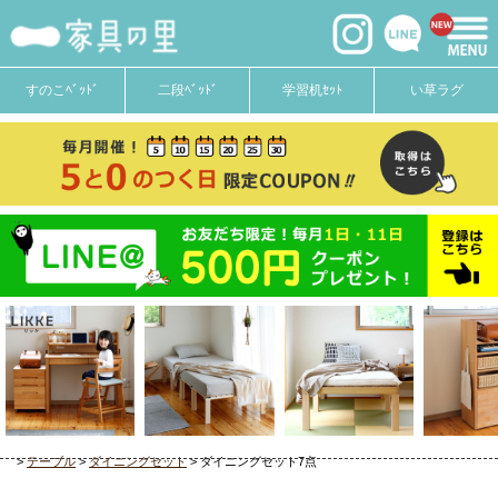
すのこﾍﾞｯﾄﾞ
二段ﾍﾞｯﾄﾞ
学習机ｾｯﾄ
い草ラグ
テーブル
ダイニングセット
ダイニングセット7点