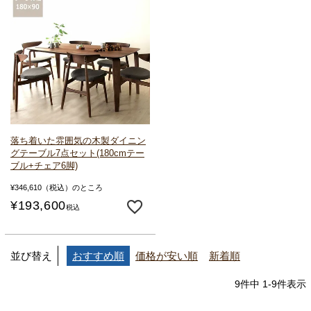
落ち着いた雰囲気の
木製ダイニン
グテーブル7点セット
(180cmテー
ブル+チェア6脚)
¥
346,610
（税込）のところ
¥
193,600
税込
並び替え
おすすめ順
価格が安い順
新着順
9
件中
1
-
9
件表示