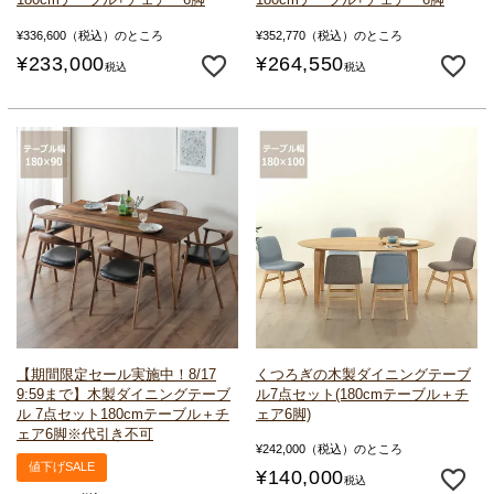
¥
336,600
（税込）のところ
¥
352,770
（税込）のところ
¥
233,000
¥
264,550
税込
税込
【期間限定セール実施中！8/17
くつろぎの木製ダイニングテーブ
9:59まで】木製ダイニングテーブ
ル
7点セット(180cmテーブル＋チ
ル 7点セット
180cmテーブル＋チ
ェア6脚)
ェア6脚
※代引き不可
¥
242,000
（税込）のところ
値下げSALE
¥
140,000
税込