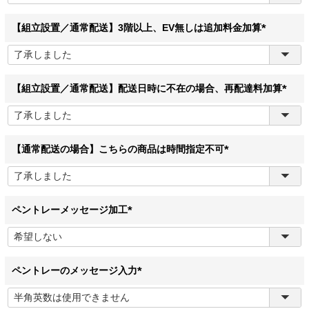
須
)
【組立設置／通常配送】3階以上、EV無しは追加料金加算
(
必
須
)
【組立設置／通常配送】配送日時に不在の場合、再配達料加算
(
必
須
)
【通常配送の場合】こちらの商品は時間指定不可
(
必
須
)
ペントレーメッセージ加工
(
必
須
)
ペントレーのメッセージ入力
(
必