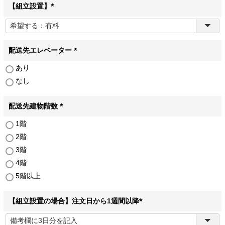
【組立設置】
(
必
須
)
配送先エレベーター
(
あり
必
なし
須
)
配送先建物階数
(
1階
必
2階
須
)
3階
4階
5階以上
【組立設置の場合】注文日から1週間以降
(
必