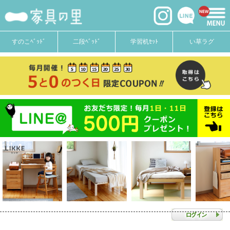
すのこﾍﾞｯﾄﾞ
二段ﾍﾞｯﾄﾞ
学習机ｾｯﾄ
い草ラグ