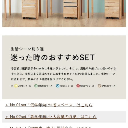
＞ No.01set「低学年向け×省スペース」はこちら
＞ No.02set「高学年向け×大容量の収納」はこちら