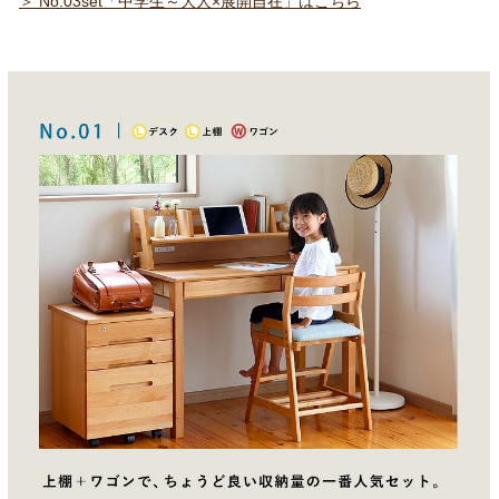
＞ No.03set「中学生～大人×展開自在」はこちら