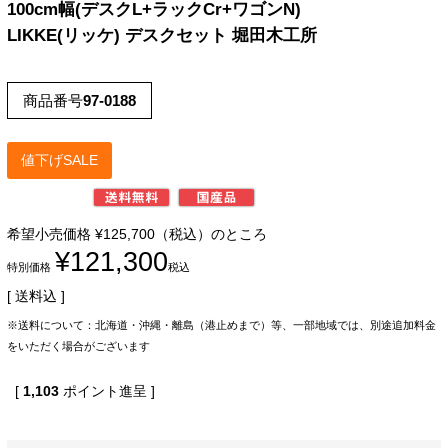
100cm幅(デスクL+ラックCr+ワゴンN)
LIKKE(リッケ) デスクセット 堀田木工所
商品番号
97-0188
値下げSALE
希望小売価格
¥
125,700
（税込）のところ
¥
121,300
特別価格
税込
送料込
※送料について：北海道・沖縄・離島（港止めまで）等、一部地域では、別途追加料金
をいただく場合がございます
[
1,103
ポイント進呈 ]