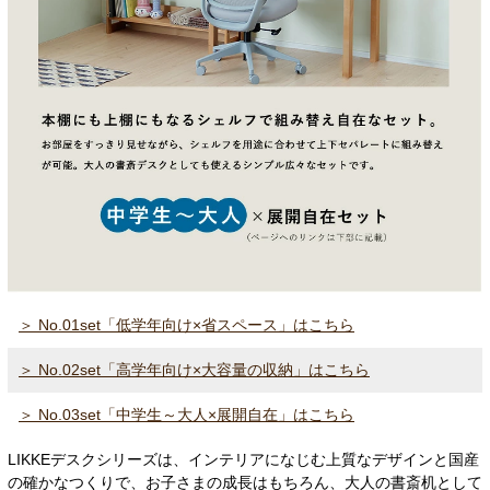
＞ No.01set「低学年向け×省スペース」はこちら
＞ No.02set「高学年向け×大容量の収納」はこちら
＞ No.03set「中学生～大人×展開自在」はこちら
LIKKEデスクシリーズは、インテリアになじむ上質なデザインと国産
の確かなつくりで、お子さまの成長はもちろん、大人の書斎机として