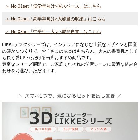
＞ No.01set「低学年向け×省スペース」はこちら
＞ No.02set「高学年向け×大容量の収納」はこちら
＞ No.03set「中学生～大人×展開自在」はこちら
LIKKEデスクシリーズは、インテリアになじむ上質なデザインと国産
の確かなつくりで、お子さまの成長はもちろん、大人の書斎机として
も長く愛用いただける当店おすすめ商品です。
豊富なシリーズ展開で、ご家庭それぞれの学習シーンに最適な組み合
わせをお選びいただけます。