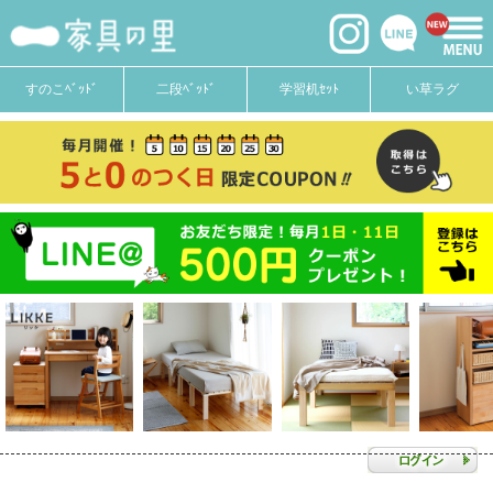
すのこﾍﾞｯﾄﾞ
二段ﾍﾞｯﾄﾞ
学習机ｾｯﾄ
い草ラグ