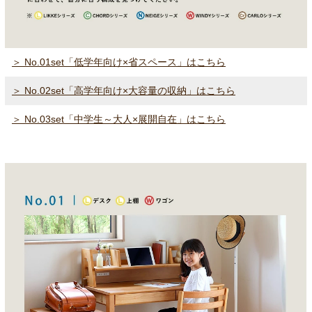
＞ No.01set「低学年向け×省スペース」はこちら
＞ No.02set「高学年向け×大容量の収納」はこちら
＞ No.03set「中学生～大人×展開自在」はこちら