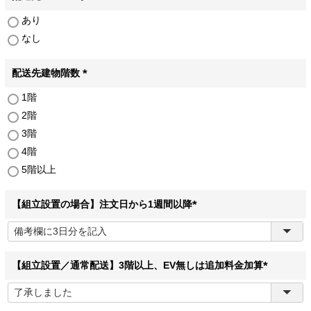
(
あり
必
なし
須
)
配送先建物階数
(
1階
必
2階
須
)
3階
4階
5階以上
【組立設置の場合】注文日から1週間以降
(
必
須
)
【組立設置／通常配送】3階以上、EV無しは追加料金加算
(
必
須