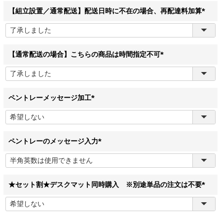
)
【組立設置／通常配送】配送日時に不在の場合、再配達料加算
(
必
須
)
【通常配送の場合】こちらの商品は時間指定不可
(
必
須
)
ペントレーメッセージ加工
(
必
須
)
ペントレーのメッセージ入力
(
必
須
)
★セット割★デスクマット同時購入 ※別途単品の注文は不要
(
必
須