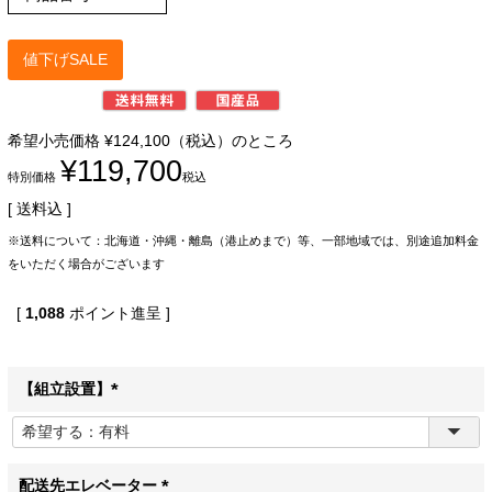
値下げSALE
希望小売価格
¥
124,100
（税込）のところ
¥
119,700
特別価格
税込
送料込
※送料について：北海道・沖縄・離島（港止めまで）等、一部地域では、別途追加料金
をいただく場合がございます
[
1,088
ポイント進呈 ]
【組立設置】
(
必
須
)
配送先エレベーター