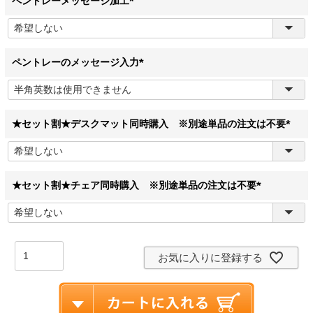
ペントレーメッセージ加工
(
必
須
)
ペントレーのメッセージ入力
(
必
須
)
★セット割★デスクマット同時購入 ※別途単品の注文は不要
(
必
須
)
★セット割★チェア同時購入 ※別途単品の注文は不要
(
必
須
)
お気に入りに登録する