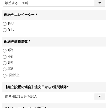
必
須
)
配送先エレベーター
(
あり
必
なし
須
)
配送先建物階数
(
1階
必
2階
須
)
3階
4階
5階以上
【組立設置の場合】注文日から1週間以降
(
必
須
)