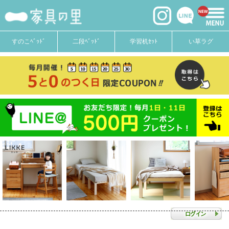
すのこﾍﾞｯﾄﾞ
二段ﾍﾞｯﾄﾞ
学習机ｾｯﾄ
い草ラグ