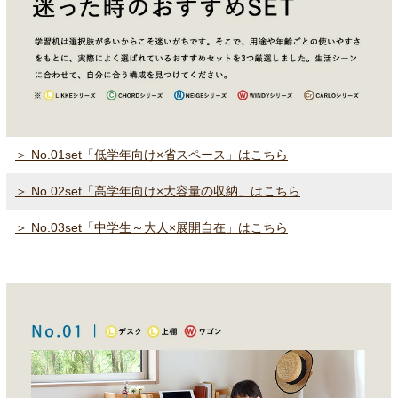
＞ No.01set「低学年向け×省スペース」はこちら
＞ No.02set「高学年向け×大容量の収納」はこちら
＞ No.03set「中学生～大人×展開自在」はこちら