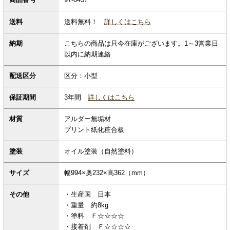
商品番号
97-0457
送料無料！
詳しくはこちら
送料
納期
こちらの商品は只今在庫がございます。1～3営業日
以内に納期連絡
配送区分
区分：小型
保証期間
3年間
詳しくはこちら
材質
アルダー無垢材
プリント紙化粧合板
塗装
オイル塗装（自然塗料）
サイズ
幅994×奥232×高362（mm）
その他
・生産国 日本
・重量 約8kg
・塗料 Ｆ☆☆☆☆
・接着剤 Ｆ☆☆☆☆