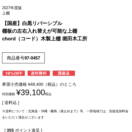
2027年度版
上棚
【国産】白黒リバーシブル
棚板の左右入れ替えが可能な上棚
chord（コード）木製上棚 堀田木工所
商品番号
97-0457
希望小売価格
¥
48,400
（税込）のところ
¥
39,100
特別価格
税込
送料込
※送料について：北海道・沖縄・離島（港止めまで）等、一部地域では、別途追加料金
をいただく場合がございます
[
355
ポイント進呈 ]