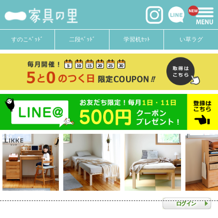
すのこﾍﾞｯﾄﾞ
二段ﾍﾞｯﾄﾞ
学習机ｾｯﾄ
い草ラグ