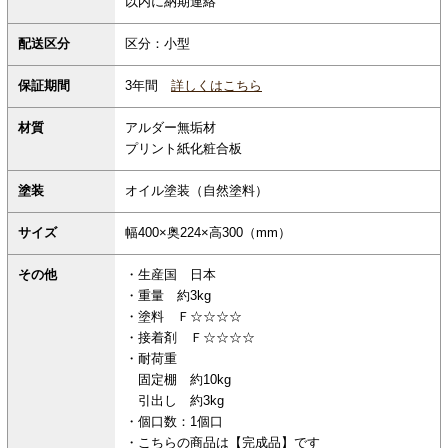
以内に納期連絡
配送区分
区分：小型
保証期間
3年間
詳しくはこちら
材質
アルダー無垢材
プリント紙化粧合板
塗装
オイル塗装（自然塗料）
サイズ
幅400×奥224×高300（mm）
その他
・生産国 日本
・重量 約3kg
・塗料 Ｆ☆☆☆☆
・接着剤 Ｆ☆☆☆☆
・耐荷重
固定棚 約10kg
引出し 約3kg
・個口数：1個口
・こちらの商品は【完成品】です