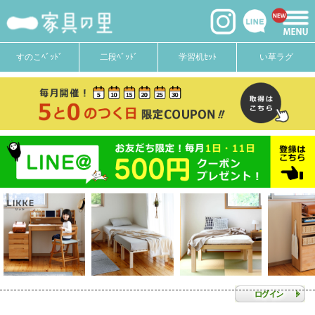
すのこﾍﾞｯﾄﾞ
二段ﾍﾞｯﾄﾞ
学習机ｾｯﾄ
い草ラグ