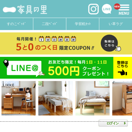
すのこﾍﾞｯﾄﾞ
二段ﾍﾞｯﾄﾞ
学習机ｾｯﾄ
い草ラグ