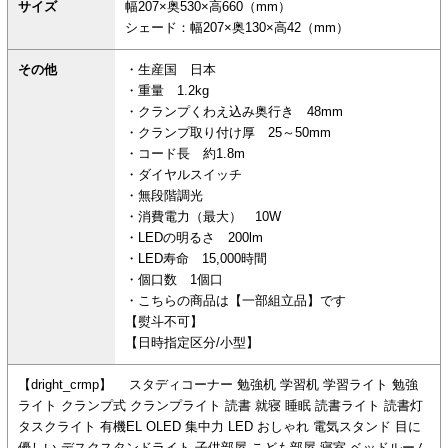
サイズ
幅207×奥530×高660（mm）
シェード：幅207×奥130×高42（mm）
その他
・生産国 日本
・重量 1.2kg
・クランプくわえ込み奥行き 48mm
・クランプ取り付け厚 25～50mm
・コード長 約1.8m
・ダイヤルスイッチ
・無段階調光
・消費電力（最大） 10W
・LEDの明るさ 200lm
・LED寿命 15,000時間
・個口数 1個口
・こちらの商品は【一部組立品】です
【熨斗不可】
【日時指定区分/小型】
【dright_crmp】 スタディコーナー 勉強机 学習机 学習ライト 勉強
ライト クランプ式 クランプライト 読書 就寝 睡眠 読書ライト 読書灯
タスクライト 有機EL OLED 集中力 LED おしゃれ 電気スタンド 目に
優しい デスクスタンドライト 子供部屋 こども部屋 寝室 ベッドルーム