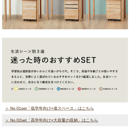
＞ No.01set「低学年向け×省スペース」はこちら
＞ No.02set「高学年向け×大容量の収納」はこちら