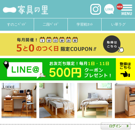
すのこﾍﾞｯﾄﾞ
二段ﾍﾞｯﾄﾞ
学習机ｾｯﾄ
い草ラグ