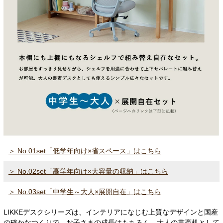
＞ No.01set「低学年向け×省スペース」はこちら
＞ No.02set「高学年向け×大容量の収納」はこちら
＞ No.03set「中学生～大人×展開自在」はこちら
LIKKEデスクシリーズは、インテリアになじむ上質なデザインと国産
の確かなつくりで、お子さまの成長はもちろん、大人の書斎机として