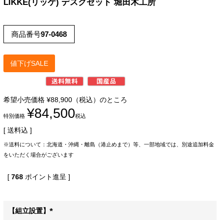
LIKKE(リッケ) デスクセット 堀田木工所
商品番号
97-0468
値下げSALE
希望小売価格
¥
88,900
（税込）のところ
¥
84,500
特別価格
税込
送料込
※送料について：北海道・沖縄・離島（港止めまで）等、一部地域では、別途追加料金
をいただく場合がございます
[
768
ポイント進呈 ]
【組立設置】