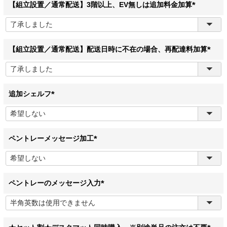
)
【組立設置／通常配送】3階以上、EV無しは追加料金加算
(
必
須
)
【組立設置／通常配送】配送日時に不在の場合、再配達料加算
(
必
須
)
追加シェルフ
(
必
須
)
ペントレーメッセージ加工
(
必
須
)
ペントレーのメッセージ入力
(
必
須
)