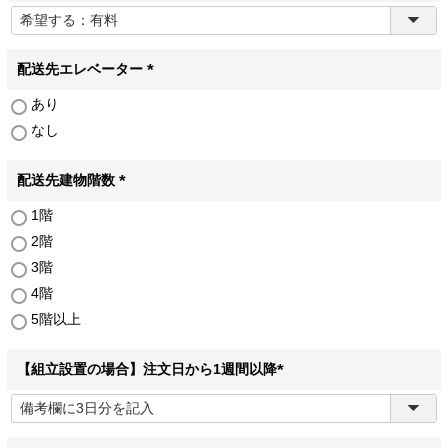
(
必
須
)
配送先エレベーター
(
あり
必
なし
須
)
配送先建物階数
(
1階
必
2階
須
)
3階
4階
5階以上
【組立設置の場合】注文日から1週間以降
(
必
須