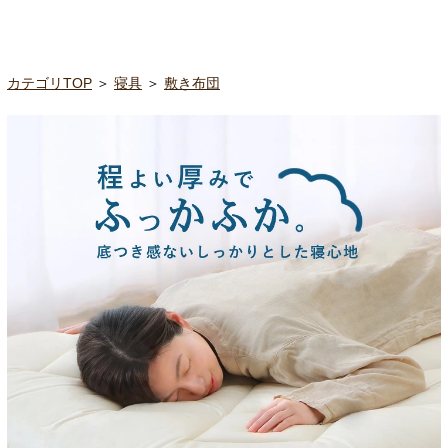
カテゴリTOP
＞
寝具
＞
敷き布団