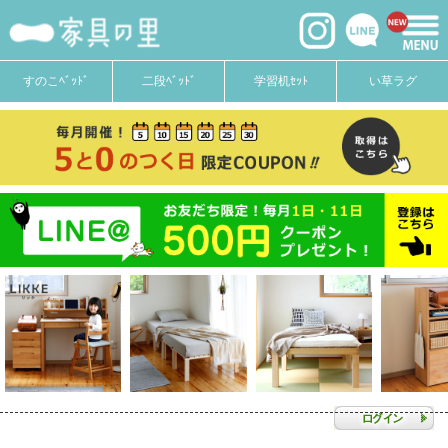
すのこﾍﾞｯﾄﾞ
二段ﾍﾞｯﾄﾞ
学習机ｾｯﾄ
い草ラグ