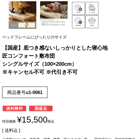
ベッドフレームにぴったりのサイズ
【国産】底つき感ないしっかりとした寝心地
匠コンフォート敷布団
シングルサイズ（100×200cm）
※キャンセル不可 ※代引き不可
商品番号
u1-0061
¥
15,500
特別価格
税込
送料込