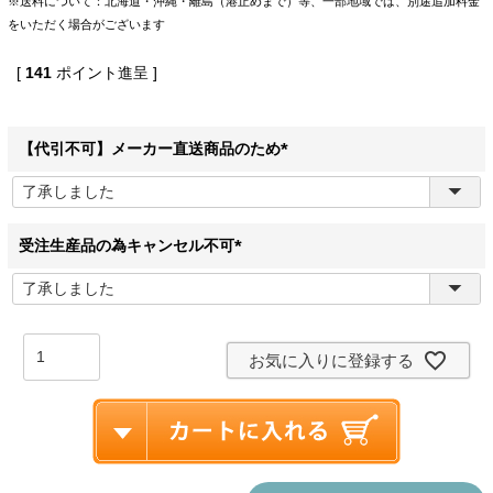
※送料について：北海道・沖縄・離島（港止めまで）等、一部地域では、別途追加料金
をいただく場合がございます
[
141
ポイント進呈 ]
【代引不可】メーカー直送商品のため
(
必
須
)
受注生産品の為キャンセル不可
(
必
須
)
お気に入りに登録する