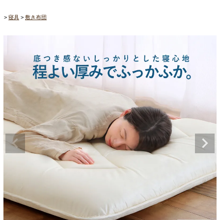
寝具
敷き布団