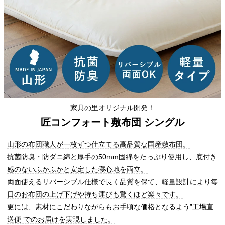
家具の里オリジナル開発！
匠コンフォート敷布団 シングル
山形の布団職人が一枚ずつ仕立てる高品質な国産敷布団。
抗菌防臭・防ダニ綿と厚手の50mm固綿をたっぷり使用し、底付き
感のないふかふかと安定した寝心地を両立。
両面使えるリバーシブル仕様で長く品質を保て、軽量設計により毎
日のお布団の上げ下げや持ち運びも驚くほど楽々です。
更には、素材にこだわりながらもお手頃な価格となるよう”工場直
送便”でのお届けを実現しました。