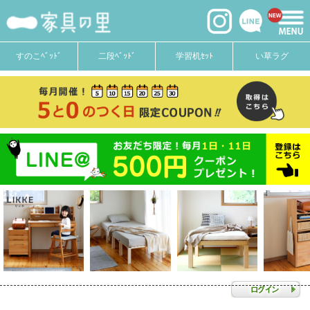
すのこﾍﾞｯﾄﾞ
二段ﾍﾞｯﾄﾞ
学習机ｾｯﾄ
い草ラグ