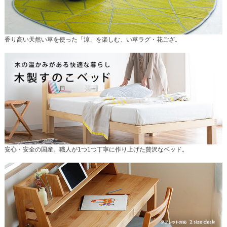
香り高い天然い草を使った「涼」を楽しむ、い草ラグ・花ござ。
安心・安全の国産。職人が1つ1つ丁寧に作り上げた贅沢なベッド。