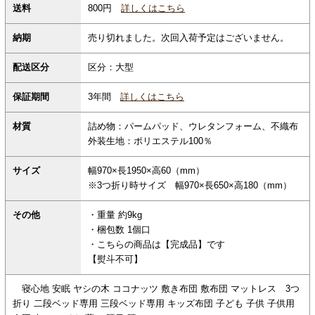
800円
詳しくはこちら
送料
納期
売り切れました。次回入荷予定はございません。
配送区分
区分：大型
保証期間
3年間
詳しくはこちら
材質
詰め物：パームパッド、ウレタンフォーム、不織布
外装生地：ポリエステル100％
サイズ
幅970×長1950×高60（mm）
※3つ折り時サイズ 幅970×長650×高180（mm）
その他
・重量 約9kg
・梱包数 1個口
・こちらの商品は【完成品】です
【熨斗不可】
寝心地 安眠 ヤシの木 ココナッツ 敷き布団 敷布団 マットレス 3つ
折り 二段ベッド専用 三段ベッド専用 キッズ布団 子ども 子供 子供用