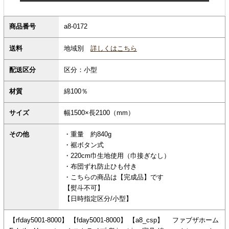
商品番号
a8-0172
地域別
詳しくはこちら
送料
配送区分
区分：小型
材質
綿100％
サイズ
幅1500×長2100（mm）
その他
・重量 約840g
・裾ボタン式
・220cm巾生地使用（巾接ぎなし）
・布団ずれ防止ひも付き
・こちらの商品は【完成品】です
【熨斗不可】
【日時指定区分/小型】
【rfday5001-8000】 【fday5001-8000】 【a8_csp】 ファブザホーム