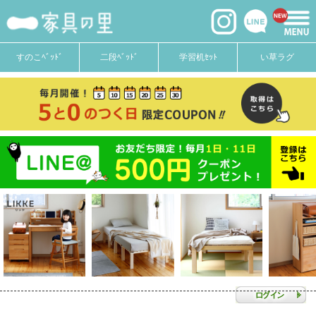
すのこﾍﾞｯﾄﾞ
二段ﾍﾞｯﾄﾞ
学習机ｾｯﾄ
い草ラグ