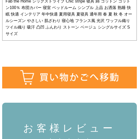
Fab the Home シックストライプ Chic stripe 寝具 綿 コットン コット
ン100％ 布団カバー 寝室 ベッドルーム シンプル 上品 お洒落 熟睡 快
眠 快適 インテリア 年中快適 夏用寝具 夏寝具 通年用 春 夏 秋 冬 オー
ルシーズン やさしい 肌ざわり 寝心地 フランス風 光沢 ワッフル織り
ツイル織り 吸汗 凸凹 ふんわり ストーン ベージュ シングルサイズ S
サイズ
お客様レビュー