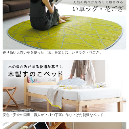
香り高い天然い草を使った「涼」を楽しむ、い草ラグ・花ござ。
安心・安全の国産。職人が1つ1つ丁寧に作り上げた贅沢なベッド。