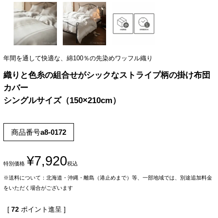
年間を通して快適な、綿100％の先染めワッフル織り
織りと色糸の組合せがシックなストライプ柄の掛け布団
カバー
シングルサイズ（150×210cm）
商品番号
a8-0172
¥
7,920
特別価格
税込
※送料について：北海道・沖縄・離島（港止めまで）等、一部地域では、別途追加料金
をいただく場合がございます
[
72
ポイント進呈 ]