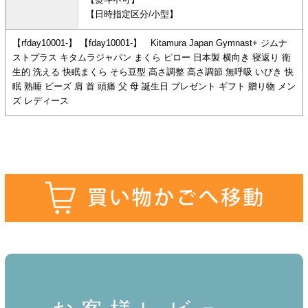
【熨斗不可】
【日時指定区分/小型】
【rfday10001-】 【fday10001-】 Kitamura Japan Gymnast+ ジムナ
ストプラス キタムラジャパン まくら ピロー 日本製 横向き 寝返り 衛
生的 洗える 快眠まくら そら豆型 高さ調整 高さ調節 無呼吸 いびき 快
眠 熟睡 ビーズ 肩 首 頭痛 父 母 誕生日 プレゼント ギフト 贈り物 メン
ズ レディース