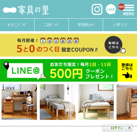
すのこﾍﾞｯﾄﾞ
二段ﾍﾞｯﾄﾞ
学習机ｾｯﾄ
い草ラグ