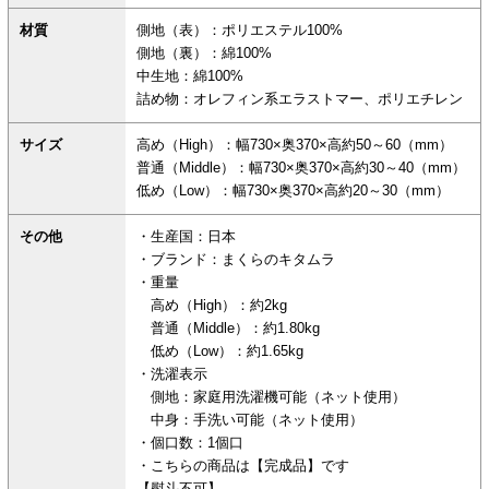
材質
側地（表）：ポリエステル100%
側地（裏）：綿100%
中生地：綿100%
詰め物：オレフィン系エラストマー、ポリエチレン
サイズ
高め（High）：幅730×奥370×高約50～60（mm）
普通（Middle）：幅730×奥370×高約30～40（mm）
低め（Low）：幅730×奥370×高約20～30（mm）
その他
・生産国：日本
・ブランド：まくらのキタムラ
・重量
高め（High）：約2kg
普通（Middle）：約1.80kg
低め（Low）：約1.65kg
・洗濯表示
側地：家庭用洗濯機可能（ネット使用）
中身：手洗い可能（ネット使用）
・個口数：1個口
・こちらの商品は【完成品】です