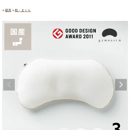
寝具
枕・まくら