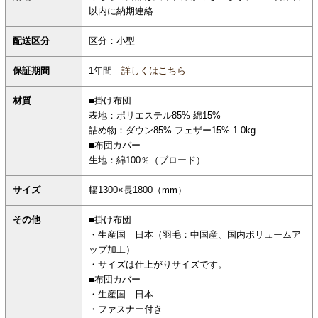
以内に納期連絡
配送区分
区分：小型
保証期間
1年間
詳しくはこちら
材質
■掛け布団
表地：ポリエステル85% 綿15%
詰め物：ダウン85% フェザー15% 1.0kg
■布団カバー
生地：綿100％（ブロード）
サイズ
幅1300×長1800（mm）
その他
■掛け布団
・生産国 日本（羽毛：中国産、国内ボリュームア
ップ加工）
・サイズは仕上がりサイズです。
■布団カバー
・生産国 日本
・ファスナー付き