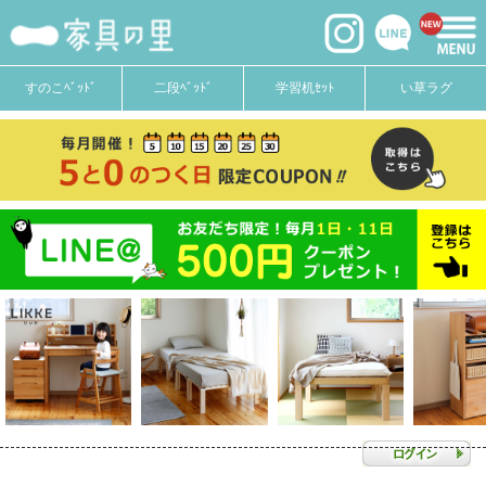
すのこﾍﾞｯﾄﾞ
二段ﾍﾞｯﾄﾞ
学習机ｾｯﾄ
い草ラグ