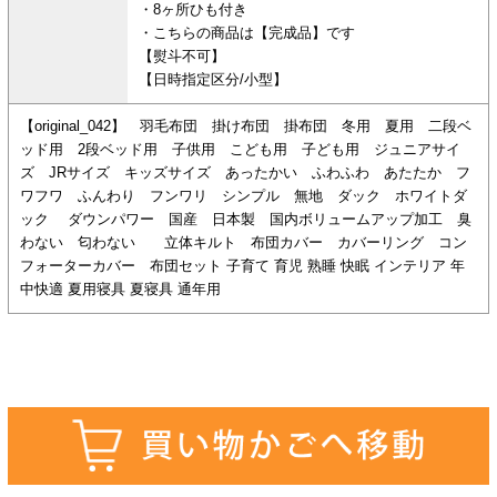
・8ヶ所ひも付き
・こちらの商品は【完成品】です
【熨斗不可】
【日時指定区分/小型】
【original_042】 羽毛布団 掛け布団 掛布団 冬用 夏用 二段ベ
ッド用 2段ベッド用 子供用 こども用 子ども用 ジュニアサイ
ズ JRサイズ キッズサイズ あったかい ふわふわ あたたか フ
ワフワ ふんわり フンワリ シンプル 無地 ダック ホワイトダ
ック ダウンパワー 国産 日本製 国内ボリュームアップ加工 臭
わない 匂わない 立体キルト 布団カバー カバーリング コン
フォーターカバー 布団セット 子育て 育児 熟睡 快眠 インテリア 年
中快適 夏用寝具 夏寝具 通年用