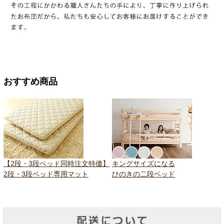
おすすめ商品
【2段・3段ベッド同時注文特価】
キングサイズになる
2段・3段ベッド専用マット
ひのきの二段ベッド