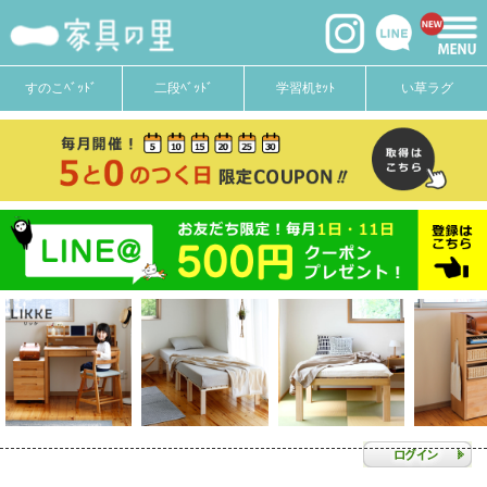
すのこﾍﾞｯﾄﾞ
二段ﾍﾞｯﾄﾞ
学習机ｾｯﾄ
い草ラグ