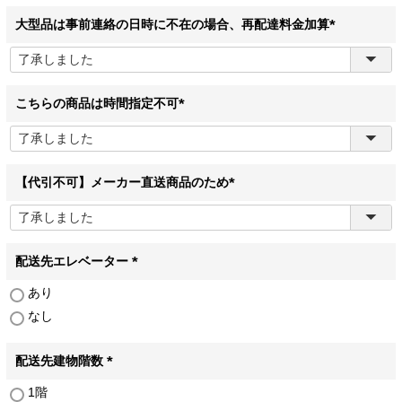
須
)
大型品は事前連絡の日時に不在の場合、再配達料金加算
(
必
須
)
こちらの商品は時間指定不可
(
必
須
)
【代引不可】メーカー直送商品のため
(
必
須
)
配送先エレベーター
(
あり
必
なし
須
)
配送先建物階数
(
1階
必