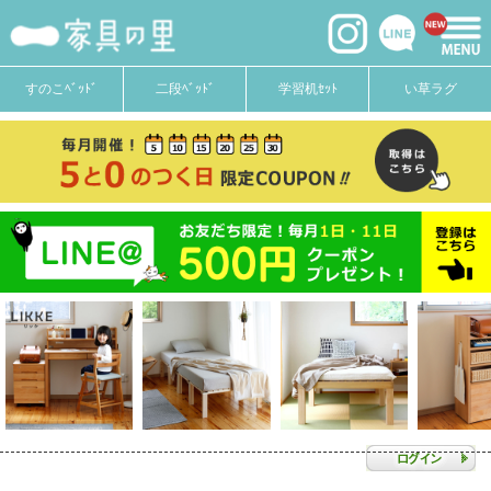
すのこﾍﾞｯﾄﾞ
二段ﾍﾞｯﾄﾞ
学習机ｾｯﾄ
い草ラグ