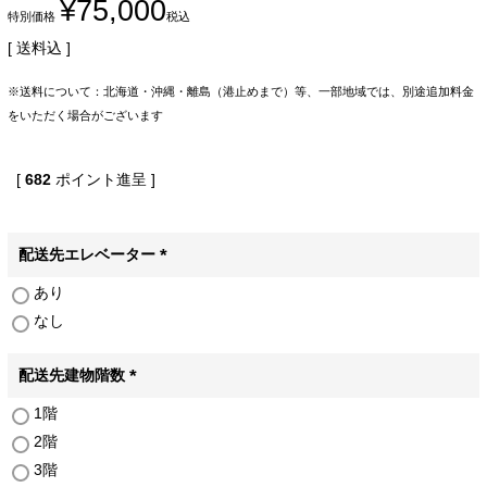
¥
75,000
特別価格
税込
送料込
※送料について：北海道・沖縄・離島（港止めまで）等、一部地域では、別途追加料金
をいただく場合がございます
[
682
ポイント進呈 ]
配送先エレベーター
(
あり
必
なし
須
)
配送先建物階数
(
1階
必
2階
須
)
3階