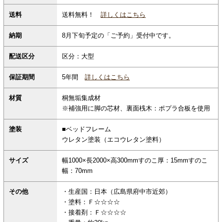
送料無料！
詳しくはこちら
送料
納期
8月下旬予定の「ご予約」受付中です。
配送区分
区分：大型
保証期間
5年間
詳しくはこちら
材質
桐無垢集成材
※補強用に脚の芯材、裏面桟木：ポプラ合板を使用
塗装
■ベッドフレーム
ウレタン塗装（エコウレタン塗料）
サイズ
幅1000×長2000×高300mmすのこ厚：15mmすのこ
幅：70mm
その他
・生産国：日本（広島県府中市近郊）
・塗料：Ｆ☆☆☆☆
・接着剤：Ｆ☆☆☆☆