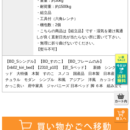
・重量：約30kg
・耐荷重：約1500kg
・組立品
・工具付（六角レンチ）
・梱包数：2個
・こちらの商品は【組立品】です・湿気を避け風通
しが良く直射日光が当たらない所に置いて下さい。
・無理に折り曲げないでください。
【熨斗不可】
【BD_Sシングル】 【BD_すのこ】 【BD_フレームのみ】
【nb02_kiri_bed】【2310_p10】 【匠_Sベッド】 新婚 シングルベ
ッド 大特価 木製 すのこ スノコ 国産品 日本製 日本産 ナ
チュラル モダン シンプル 和風 アジアン 洋風 カッコイイ
かっこ良い 府中家具 ジャパニーズ 日本ベッド 脚 ６本 組み立て