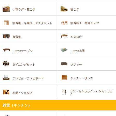
い草ラグ・花ござ
寝ござ
学習机・勉強机・デスクセット
学習椅子・学習チェア
書斎机
ちゃぶ台
こたつテーブル
こたつ布団
ダイニングセット
ソファー
テレビ台・テレビボード
チェスト・タンス
ランドセルラック・ハンガーラッ
本棚・シェルフ
ク
雑貨（キッチン）