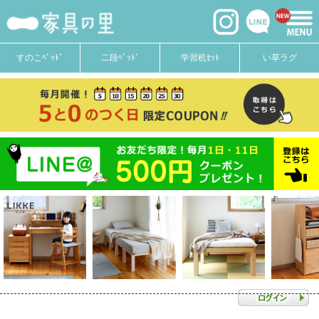
すのこﾍﾞｯﾄﾞ
二段ﾍﾞｯﾄﾞ
学習机ｾｯﾄ
い草ラグ