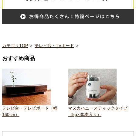
カテゴリTOP
＞
テレビ台・TVボード
＞
おすすめ商品
テレビ台・テレビボード（幅
マヌカハニースティックタイプ
160cm）
（5g×30本入り）