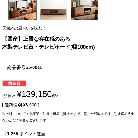
天然木の風合いを味わう
【国産】上質な存在感のある
木製テレビ台・テレビボード(幅180cm)
商品番号
b5-0011
¥
139,150
特別価格
税込
送料個別
¥
3,000
※送料について：北海道・沖縄・離島（港止めまで）等、一部地域では、別途追加料金
をいただく場合がございます
[
1,265
ポイント進呈 ]