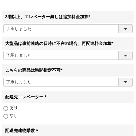
3階以上、エレベーター無しは追加料金加算
(
必
須
)
大型品は事前連絡の日時に不在の場合、再配達料金加算
(
必
須
)
こちらの商品は時間指定不可
(
必
須
)
配送先エレベーター
(
あり
必
なし
須
)
配送先建物階数