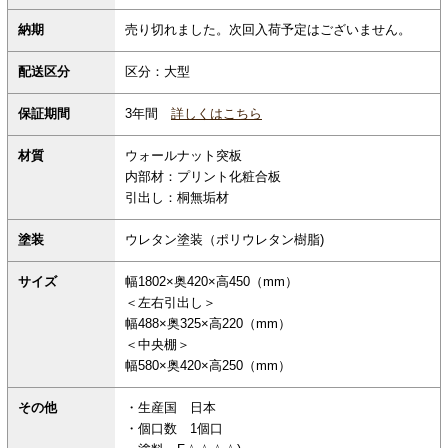
納期
売り切れました。次回入荷予定はございません。
配送区分
区分：大型
保証期間
3年間
詳しくはこちら
材質
ウォールナット突板
内部材：プリント化粧合板
引出し：桐無垢材
塗装
ウレタン塗装（ポリウレタン樹脂)
サイズ
幅1802×奥420×高450（mm）
＜左右引出し＞
幅488×奥325×高220（mm）
＜中央棚＞
幅580×奥420×高250（mm）
その他
・生産国 日本
・個口数 1個口