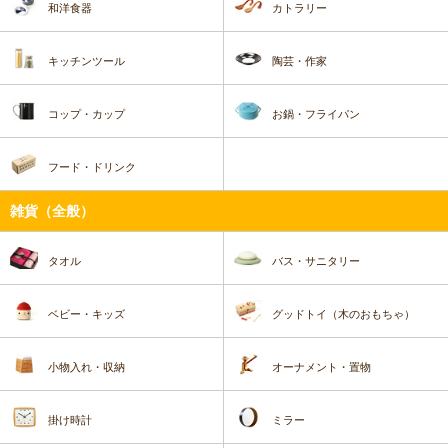
和洋食器
カトラリー
キッチンツール
陶芸・作家
コップ・カップ
お鍋・フライパン
フード・ドリンク
雑貨（全般）
タオル
バス・サニタリー
ベビー・キッズ
グッドトイ（木のおもちゃ）
小物入れ・収納
オーナメント・置物
掛け時計
ミラー