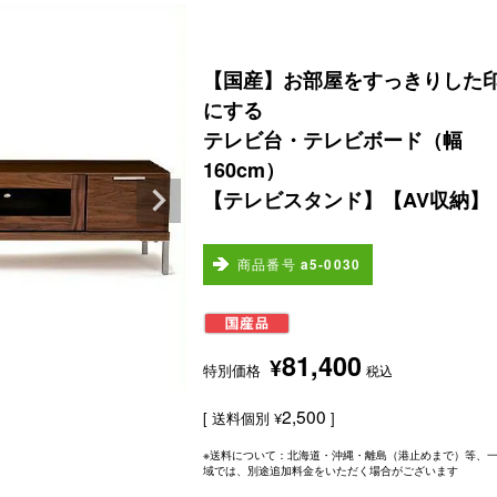
【国産】お部屋をすっきりした
にする
テレビ台・テレビボード（幅
160cm）
【テレビスタンド】【AV収納】
商品番号
a5-0030
81,400
¥
特別価格
税込
2,500
送料個別
¥
※送料について：北海道・沖縄・離島（港止めまで）等、
域では、別途追加料金をいただく場合がございます