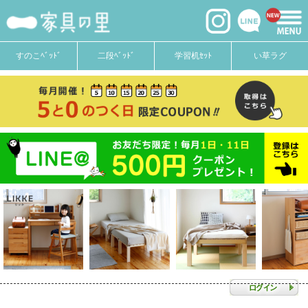
すのこﾍﾞｯﾄﾞ
二段ﾍﾞｯﾄﾞ
学習机ｾｯﾄ
い草ラグ