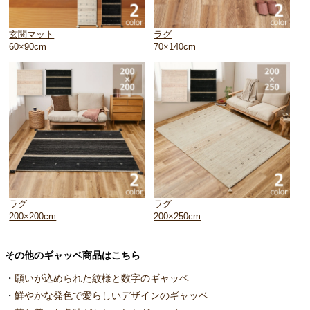
玄関マット
ラグ
60×90cm
70×140cm
ラグ
ラグ
200×200cm
200×250cm
その他のギャッベ商品はこちら
・
願いが込められた紋様と数字のギャッベ
・
鮮やかな発色で愛らしいデザインのギャッベ