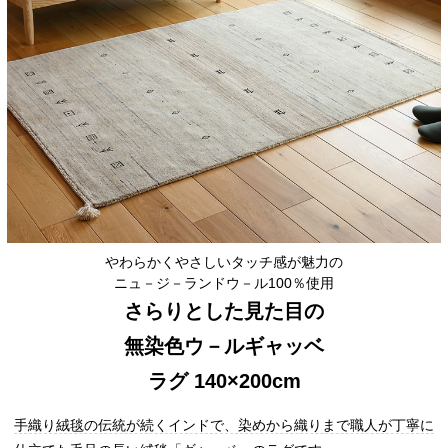
やわらかくやさしいタッチ感が魅力の
ニュ－ジ－ランドウ－ル100％使用
さらりとした見た目の
無染色ウ－ルギャッベ
ラグ 140×200cm
手織り絨毯の伝統が続くインドで、染めから織りまで職人が丁寧に