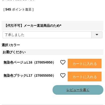
[
545
ポイント進呈 ]
【代引不可】メーカー直送商品のため
(
必
須
選択
カラー
)
お選びください
無染色ベージュL16（270054950）
カートに入れる
無染色ブラックL17（270055050）
カートに入れる
レビューを書く