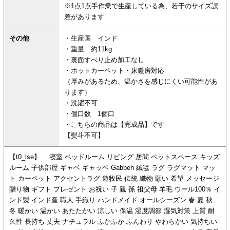
※1点1点手作業で生産している為、若干のサイズ誤
差があります
その他
・生産国 インド
・重量 約11kg
・裏面すべり止め加工なし
・ホットカーペット・床暖房対応
（厚みがあるため、温かさを感じにくい可能性があ
ります）
・洗濯不可
・個口数 1個口
・こちらの商品は【完成品】です
【熨斗不可】
【t0_lse】 寝室 ベッドルーム リビング 居間 ペットスペース キッズ
ルーム 子供部屋 ギャベ ギャッベ Gabbeh 絨毯 ラグ ラグマット マッ
ト カーペット アクセントラグ 遊牧民 伝統 織物 願い 希望 メッセージ
贈り物 ギフト プレゼント お祝い 子 親 孫 祖父母 羊毛 ウール100％ イ
ンド製 インド産 職人 手織り ハンドメイド オールシーズン 春 夏 秋
冬 暖かい 温かい あたたかい 涼しい 保温 湿度調節 湿気対策 上質 耐
久性 長持ち 丈夫 ナチュラル ふかふか ふんわり やわらかい 気持ちい