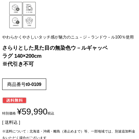
やわらかくやさしいタッチ感が魅力のニュ－ジ－ランドウ－ル100％使用
さらりとした見た目の無染色ウ－ルギャッベ
ラグ 140×200cm
※代引き不可
商品番号
t0-0109
¥
59,990
特別価格
税込
送料込
※送料について：北海道・沖縄・離島（港止めまで）等、一部地域では、別途追加料金
をいただく場合がございます