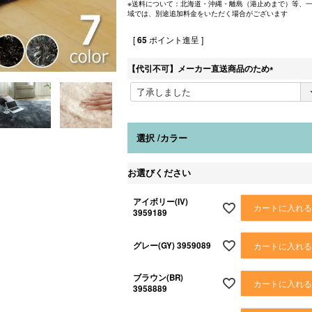
※送料について：北海道・沖縄・離島（港止めまで）等、
域では、別途追加料金をいただく場合がございます
[
65
ポイント進呈 ]
【代引不可】メーカー直送商品のため
(
必
須
)
選択
カラー
お選びください
アイボリー(IV)
カートに入れ
3959189
グレー(GY) 3959089
カートに入れ
ブラウン(BR)
カートに入れ
3958889