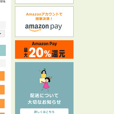
一部地
る
る
る