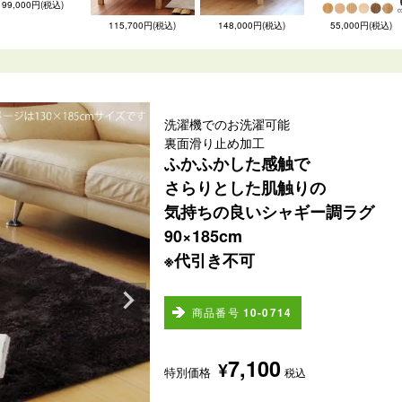
99,000円(税込)
115,700円(税込)
148,000円(税込)
55,000円(税込)
洗濯機でのお洗濯可能
裏面滑り止め加工
ふかふかした感触で
さらりとした肌触りの
気持ちの良いシャギー調ラグ
90×185cm
※代引き不可
商品番号
10-0714
7,100
¥
特別価格
税込