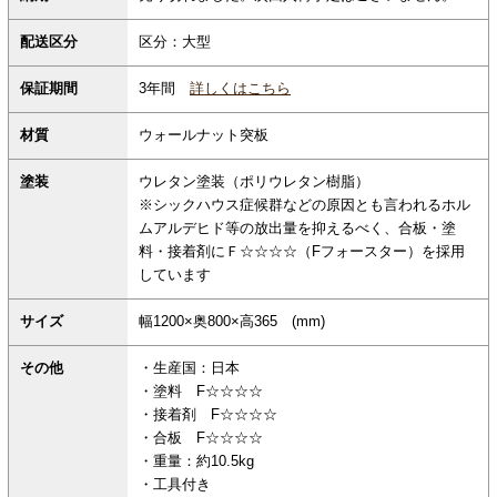
配送区分
区分：大型
保証期間
3年間
詳しくはこちら
材質
ウォールナット突板
塗装
ウレタン塗装（ポリウレタン樹脂）
※シックハウス症候群などの原因とも言われるホル
ムアルデヒド等の放出量を抑えるべく、合板・塗
料・接着剤にＦ☆☆☆☆（Fフォースター）を採用
しています
サイズ
幅1200×奥800×高365 (mm)
その他
・生産国：日本
・塗料 F☆☆☆☆
・接着剤 F☆☆☆☆
・合板 F☆☆☆☆
・重量：約10.5kg
・工具付き