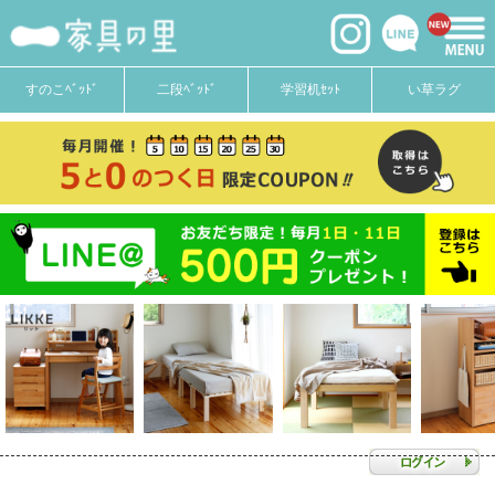
すのこﾍﾞｯﾄﾞ
二段ﾍﾞｯﾄﾞ
学習机ｾｯﾄ
い草ラグ