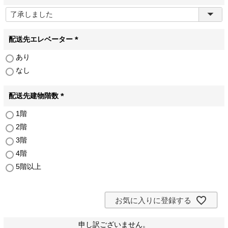
(
必
須
)
配送先エレベーター
(
あり
必
なし
須
)
配送先建物階数
(
1階
必
2階
須
)
3階
4階
5階以上
お気に入りに登録する
申し訳ございません。