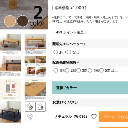
1,000
送料個別
¥
※送料について：北海道・沖縄・離島（港止めまで）等、
域では、別途追加料金をいただく場合がございます
[
453
ポイント進呈 ]
配送先エレベーター
(
あり
なし
必
須
配送先建物階数
)
(
1階
2階
3階
4階
5階以上
必
須
)
選択
カラー
お選びください
ナチュラル（W-035）
カートに入れ