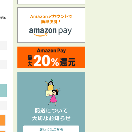
一部地
る