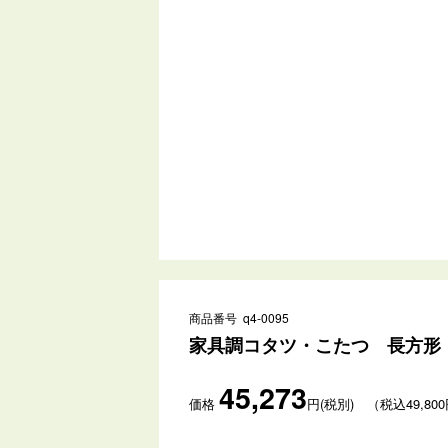
商品番号 q4-0095
家具調コタツ・こたつ 長方形 
45,273
価格
円(税別) （税込49,80