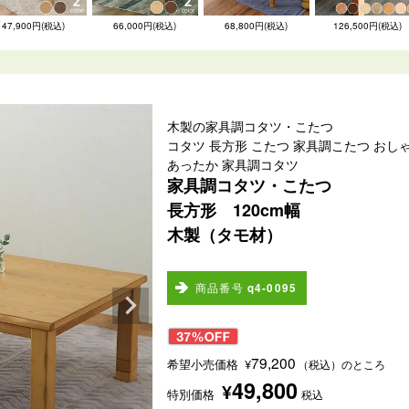
47,900円(税込)
66,000円(税込)
68,800円(税込)
126,500円(税込)
木製の家具調コタツ・こたつ
コタツ 長方形 こたつ 家具調こたつ おし
あったか 家具調コタツ
家具調コタツ・こたつ
長方形 120cm幅
木製（タモ材）
商品番号
q4-0095
79,200
希望小売価格
¥
（税込）のところ
49,800
¥
特別価格
税込