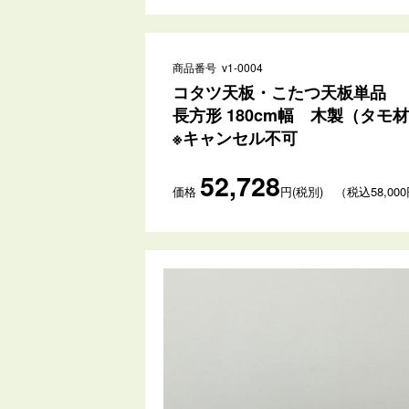
商品番号 v1-0004
コタツ天板・こたつ天板単品
長方形 180cm幅 木製（タモ
※キャンセル不可
52,728
価格
円(税別) （税込58,00