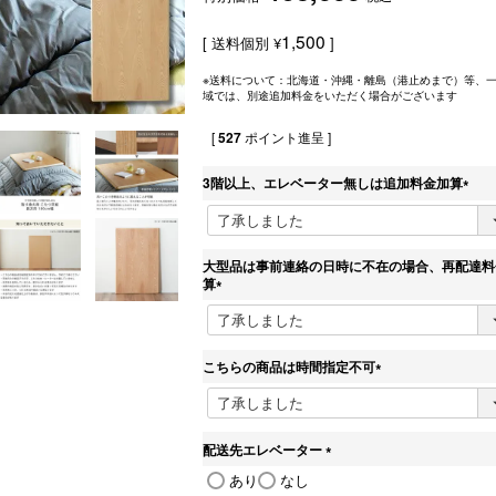
1,500
送料個別
¥
※送料について：北海道・沖縄・離島（港止めまで）等、
域では、別途追加料金をいただく場合がございます
[
527
ポイント進呈 ]
3階以上、エレベーター無しは追加料金加算
(
必
須
)
大型品は事前連絡の日時に不在の場合、再配達料
算
(
必
須
)
こちらの商品は時間指定不可
(
必
須
)
配送先エレベーター
(
あり
なし
必