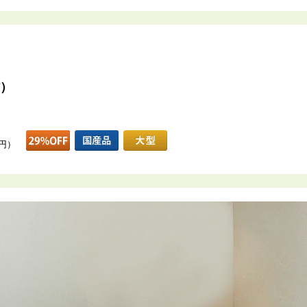
材）
0円）