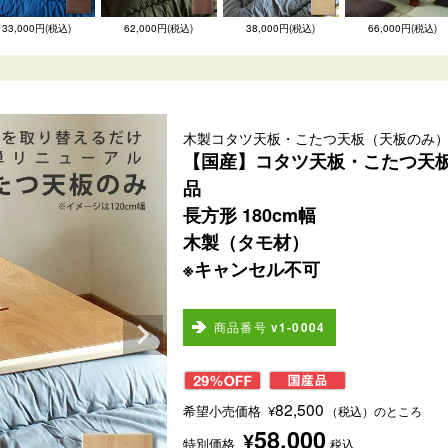
33,000円(税込)
62,000円(税込)
38,000円(税込)
66,000円(税込)
木製コタツ天板・こたつ天板（天板のみ
【国産】コタツ天板・こたつ天
品
長方形 180cm幅
木製（タモ材）
※キャンセル不可
商品番号
v1-0004
82,500
希望小売価格
¥
（税込）のところ
58,000
¥
特別価格
税込