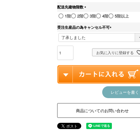
須
配送先建物階数
)
(
1階
2階
3階
4階
5階以上
必
須
受注生産品の為キャンセル不可
)
(
必
須
)
お気に入りに登録する
レビューを書く
商品についてのお問い合わせ