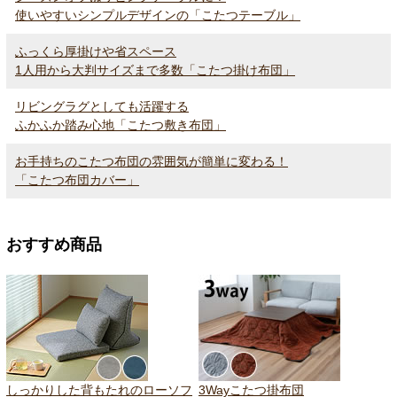
使いやすいシンプルデザインの「こたつテーブル」
ふっくら厚掛けや省スペース
1人用から大判サイズまで多数「こたつ掛け布団」
リビングラグとしても活躍する
ふかふか踏み心地「こたつ敷き布団」
お手持ちのこたつ布団の雰囲気が簡単に変わる！
「こたつ布団カバー」
おすすめ商品
しっかりした背もたれのローソフ
3Wayこたつ掛布団