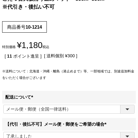
※代引き・後払い不可
商品番号
10-1214
¥
1,180
特別価格
税込
送料個別
¥
300
[
11
ポイント進呈 ]
※送料について：北海道・沖縄・離島（港止めまで）等、一部地域では、別途追加料金
をいただく場合がございます
配送について
(
必
須
)
【代引・後払不可】メール便・郵便をご希望の場合
(
必