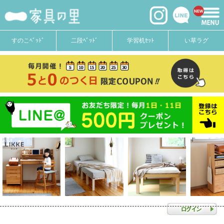
すのこﾍﾞｯﾄﾞ
二段ﾍﾞｯﾄﾞ
学習机ｾｯﾄ
い草ラグ