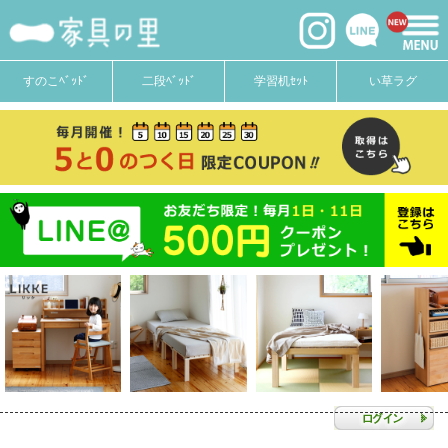
すのこﾍﾞｯﾄﾞ
二段ﾍﾞｯﾄﾞ
学習机ｾｯﾄ
い草ラグ