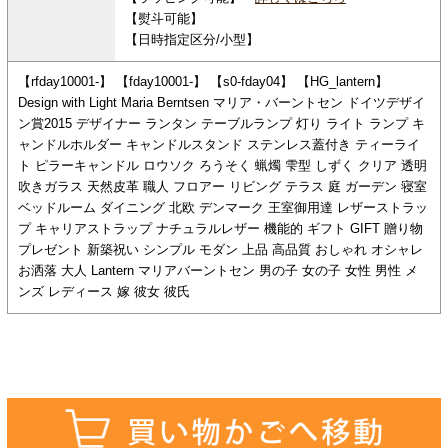
【熨斗可能】
【日時指定区分/小型】
【rfday10001-】 【fday10001-】 【s0-fday04】 【HG_lantern】
Design with Light Maria Berntsen マリア・バーントセン ドイツデザイ
ン賞2015 デザイナー ランタン テーブルランプ 灯り ライト ランプ キ
ャンドルホルダー キャンドルスタンド ステンレス蓋付き ティーライ
ト ピラーキャンドル ロウソク ろうそく 蝋燭 雫型 しずく クリア 透明
吹きガラス 天然皮革 職人 フロアー リビング テラス 庭 ガーデン 寝室
ベッドルーム ダイニング 北欧 デンマーク 王室御用達 レザーストラッ
プ キャリアストラップ ナチュラルレザー 機能的 ギフト GIFT 贈り物
プレゼント 新築祝い シンプル モダン 上品 高品質 おしゃれ オシャレ
お洒落 大人 Lantern マリアバーントセン 男の子 女の子 女性 男性 メ
ンズ レディース 嫁 彼女 彼氏