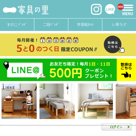
すのこﾍﾞｯﾄﾞ
二段ﾍﾞｯﾄﾞ
学習机ｾｯﾄ
い草ラグ