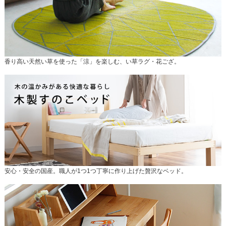
香り高い天然い草を使った「涼」を楽しむ、い草ラグ・花ござ。
安心・安全の国産。職人が1つ1つ丁寧に作り上げた贅沢なベッド。