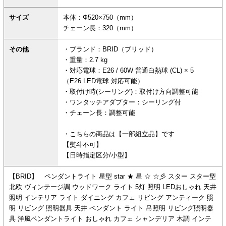
サイズ
本体：Ф520×750（mm）
チェーン長：320（mm）
その他
・ブランド：BRID（ブリッド）
・重量：2.7 kg
・対応電球：E26 / 60W 普通白熱球 (CL) × 5
（E26 LED電球 対応可能）
・取付け時(シーリング)：取付け方向調整可能
・ワンタッチアダプター：シーリング付
・チェーン長：調整可能
・こちらの商品は【一部組立品】です
【熨斗不可】
【日時指定区分/小型】
【BRID】 ペンダントライト 星型 star ★ 星 ☆ ☆彡 スター スター型
北欧 ヴィンテージ調 ウッドワーク ライト 5灯 照明 LEDおしゃれ 天井
照明 インテリア ライト ダイニング カフェ リビング アンティーク 照
明 リビング 照明器具 天井 ペンダント ライト 吊照明 リビング照明器
具 洋風ペンダントライト おしゃれ カフェ シャンデリア 木調 インテ