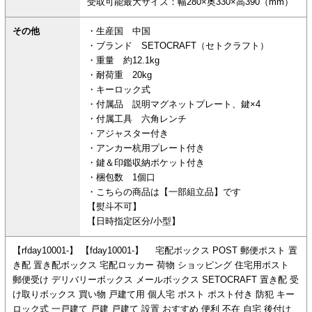
受取可能最大サイズ：幅280×奥330×高390（mm）
その他
・生産国 中国
・ブランド SETOCRAFT（セトクラフト）
・重量 約12.1kg
・耐荷重 20kg
・キーロック式
・付属品 説明マグネットプレート、鍵×4
・付属工具 六角レンチ
・アジャスター付き
・アンカー杭用プレート付き
・鍵＆印鑑収納ポケット付き
・梱包数 1個口
・こちらの商品は【一部組立品】です
【熨斗不可】
【日時指定区分/小型】
【rfday10001-】 【fday10001-】 宅配ボックス POST 郵便ポスト 置
き配 置き配ボックス 宅配ロッカー 荷物 ショッピング 住宅用ポスト
郵便受け デリバリーボックス メールボックス SETOCRAFT 置き配 受
け取りボックス 買い物 戸建て用 個人宅 ポスト ポスト付き 防犯 キー
ロック式 一戸建て 戸建 戸建て 設置 おすすめ 便利 不在 自宅 後付け