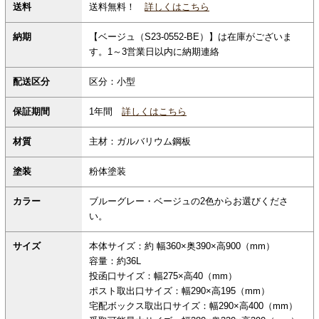
送料無料！
詳しくはこちら
送料
納期
【ベージュ（S23-0552-BE）】は在庫がございま
す。1～3営業日以内に納期連絡
配送区分
区分：小型
保証期間
1年間
詳しくはこちら
材質
主材：ガルバリウム鋼板
塗装
粉体塗装
カラー
ブルーグレー・ベージュの2色からお選びくださ
い。
サイズ
本体サイズ：約 幅360×奥390×高900（mm）
容量：約36L
投函口サイズ：幅275×高40（mm）
ポスト取出口サイズ：幅290×高195（mm）
宅配ボックス取出口サイズ：幅290×高400（mm）