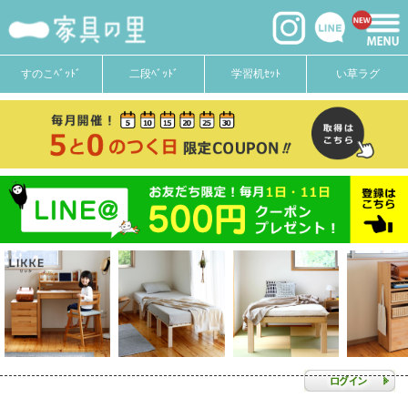
すのこﾍﾞｯﾄﾞ
二段ﾍﾞｯﾄﾞ
学習机ｾｯﾄ
い草ラグ