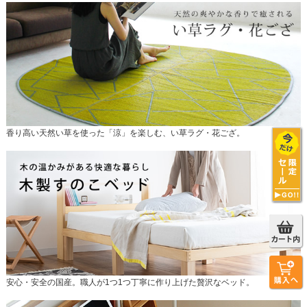
香り高い天然い草を使った「涼」を楽しむ、い草ラグ・花ござ。
安心・安全の国産。職人が1つ1つ丁寧に作り上げた贅沢なベッド。