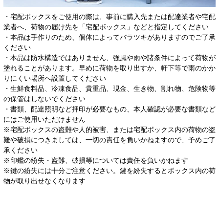
・宅配ボックスをご使用の際は、事前に購入先または配達業者や宅配
業者へ、荷物の届け先を「宅配ボックス」などと指定してください
・本品は手作りのため、個体によってバラツキがありますのでご了承
ください
・本品は防水構造ではありません、強風や雨や諸条件によって荷物が
塗れることがあります。早めに荷物を取り出すか、軒下等で雨のかか
りにくい場所へ設置してください
・生鮮食料品、冷凍食品、貴重品、現金、生き物、割れ物、危険物等
の保管はしないでください
・書類、配達照明など押印が必要なもの、本人確認が必要な書類など
にはご使用いただけません
※宅配ボックスの盗難や人的被害、または宅配ボックス内の荷物の盗
難や破損につきましては、一切の責任を負いかねますので、予めご了
承ください
※印鑑の紛失・盗難、破損等については責任を負いかねます
※鍵の紛失には十分ご注意ください。鍵を紛失するとボックス内の荷
物が取り出せなくなります