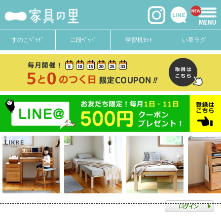
すのこﾍﾞｯﾄﾞ
二段ﾍﾞｯﾄﾞ
学習机ｾｯﾄ
い草ラグ