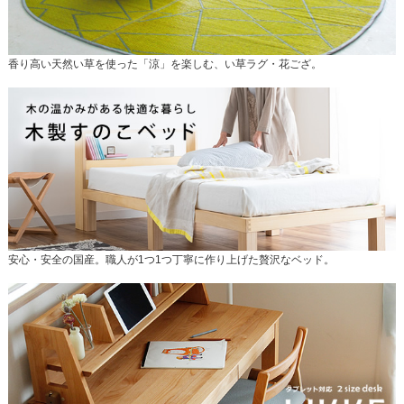
香り高い天然い草を使った「涼」を楽しむ、い草ラグ・花ござ。
安心・安全の国産。職人が1つ1つ丁寧に作り上げた贅沢なベッド。