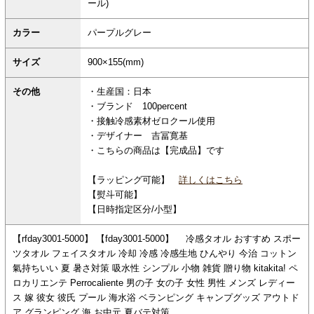
ール)
カラー
パープルグレー
サイズ
900×155(mm)
その他
・生産国：日本
・ブランド 100percent
・接触冷感素材ゼロクール使用
・デザイナー 吉冨寛基
・こちらの商品は【完成品】です
【ラッピング可能】
詳しくはこちら
【熨斗可能】
【日時指定区分/小型】
【rfday3001-5000】 【fday3001-5000】 冷感タオル おすすめ スポー
ツタオル フェイスタオル 冷却 冷感 冷感生地 ひんやり 今治 コットン
氣持ちいい 夏 暑さ対策 吸水性 シンプル 小物 雑貨 贈り物 kitakita! ペ
ロカリエンテ Perrocaliente 男の子 女の子 女性 男性 メンズ レディー
ス 嫁 彼女 彼氏 プール 海水浴 ベランピング キャンプグッズ アウトド
ア グランピング 海 お中元 夏バテ対策