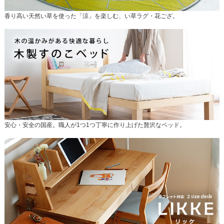
香り高い天然い草を使った「涼」を楽しむ、い草ラグ・花ござ。
安心・安全の国産。職人が1つ1つ丁寧に作り上げた贅沢なベッド。