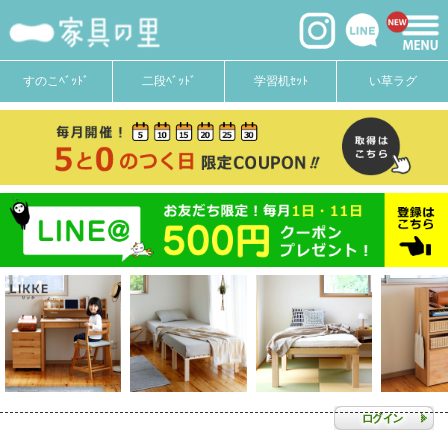
すのこﾍﾞｯﾄﾞ
二段ﾍﾞｯﾄﾞ
学習机ｾｯﾄ
い草ラグ