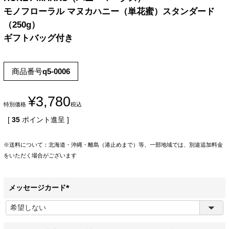
モノフローラル マヌカハニー（単花蜜）スタンダード
（250g）
ギフトバッグ付き
商品番号
q5-0006
¥
3,780
特別価格
税込
[
35
ポイント進呈 ]
※送料について：北海道・沖縄・離島（港止めまで）等、一部地域では、別途追加料金
をいただく場合がございます
メッセージカード
(
必
須