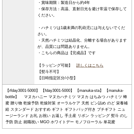
・賞味期限：製造日から約4年
・保存方法：高温、直射日光を避け常温で保存して
ください。
・ハチミツは1歳未満の乳幼児には与えないでくだ
さい。
・天然ハチミツは結晶化、分離する場合があります
が、品質には問題ありません。
・こちらの商品は【完成品】です
【ラッピング可能】
詳しくはこちら
【熨斗不可】
【日時指定区分/小型】
【rfday3001-5000】 【fday3001-5000】 【manuka-sta】 【manuka-
bottle】 マヌカハニー マヌカハチミツ マヌカ はちみつ ハチミツ 蜂
蜜 贈り物 乾燥予防 乾燥対策 オーラルケア 天然 ビン詰め のど 栄養補
給 スタンダード おすすめ ギフト ギフトバッグ付き プチギフト ニュ
ージーランド お礼 お祝い お返し 手土産 リボン ラッピング 熨斗 のし
予防 防止 就職祝い MGO ホワイトデー モノフローラル 単花蜜