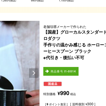
1,265円(税込)
990円(税込)
1,100円(税込)
老舗琺瑯メーカーで作られた
【国産】グローカルスタンダー
ロダクツ
手作りの温かみ感じる ホーロー
ーヒースプーン ブラック
※代引き・後払い不可
商品番号
l1-0014
990
¥
特別価格
税込
300
送料個別
¥
[
9
ポイント進呈 ]