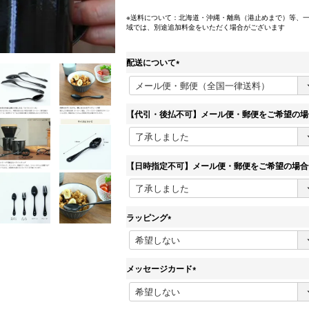
※送料について：北海道・沖縄・離島（港止めまで）等、
域では、別途追加料金をいただく場合がございます
配送について
(
必
須
)
【代引・後払不可】メール便・郵便をご希望の場
【日時指定不可】メール便・郵便をご希望の場合
ラッピング
(
必
須
)
メッセージカード
(
必
須