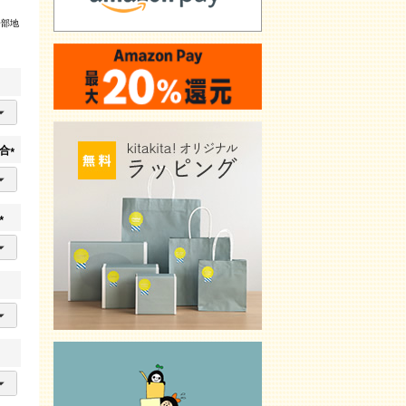
一部地
合
(
必
須
)
(
必
須
)