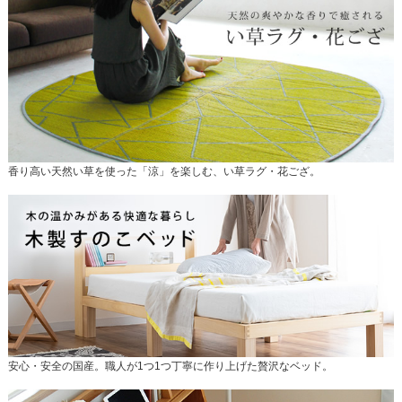
香り高い天然い草を使った「涼」を楽しむ、い草ラグ・花ござ。
安心・安全の国産。職人が1つ1つ丁寧に作り上げた贅沢なベッド。