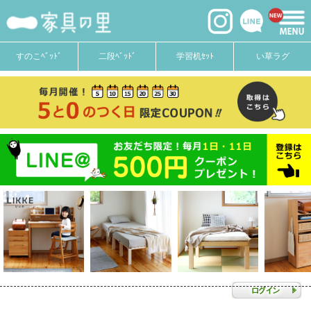
すのこﾍﾞｯﾄﾞ
二段ﾍﾞｯﾄﾞ
学習机ｾｯﾄ
い草ラグ