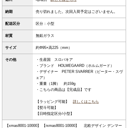
納期
売り切れました。次回入荷予定はございません。
配送区分
区分：小型
材質
無鉛ガラス
サイズ
約Φ95×高225（mm）
その他
・生産国 スロバキア
・ブランド HOLMEGAARD（ホルムガード）
・デザイナー PETER SVARRER（ピーター・スヴ
ェア）
・重量（1脚） 約159g
・こちらの商品は【完成品】です
【ラッピング可能】
詳しくはこちら
【熨斗可能】
【日時指定区分/小型】
【xmas8001-10000】 【rxmas8001-10000】 北欧デザイン デンマー